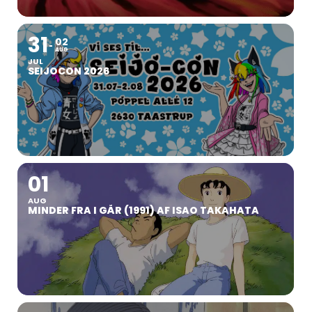
31
02
AUG
JUL
SEIJOCON 2026
01
AUG
MINDER FRA I GÅR (1991) AF ISAO TAKAHATA