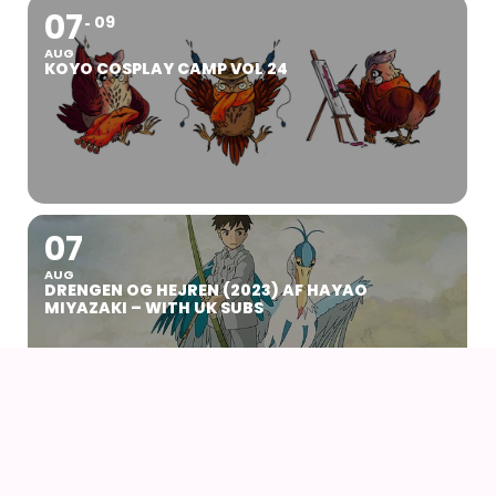
07
09
AUG
KOYO COSPLAY CAMP VOL 24
07
AUG
DRENGEN OG HEJREN (2023) AF HAYAO
MIYAZAKI – WITH UK SUBS
09