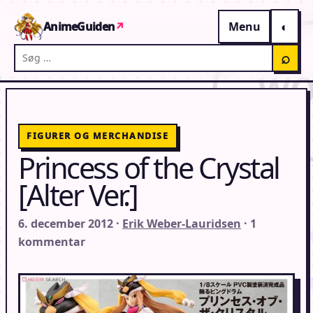
Gå til indhold
AnimeGuiden
↗
Menu
Søg på AnimeGuiden
⌕
FIGURER OG MERCHANDISE
Princess of the Crystal
[Alter Ver.]
6. december 2012 ·
Erik Weber-Lauridsen
· 1
kommentar