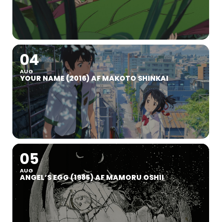
04
AUG
YOUR NAME (2016) AF MAKOTO SHINKAI
05
AUG
ANGEL’S EGG (1985) AF MAMORU OSHII