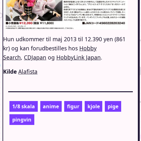
Hun udkommer til maj 2013 til 12.390 yen (861
kr) og kan forudbestilles hos
Hobby
Search
,
CDJapan
og
HobbyLink Japan
.
Kilde
Alafista
1/8 skala
anime
figur
kjole
pige
pingvin