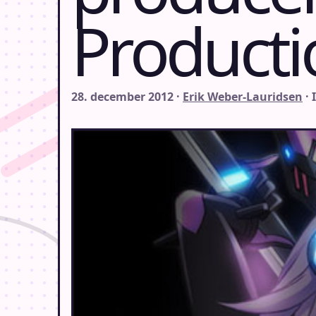
Producti
28. december 2012 ·
Erik Weber-Lauridsen
· 