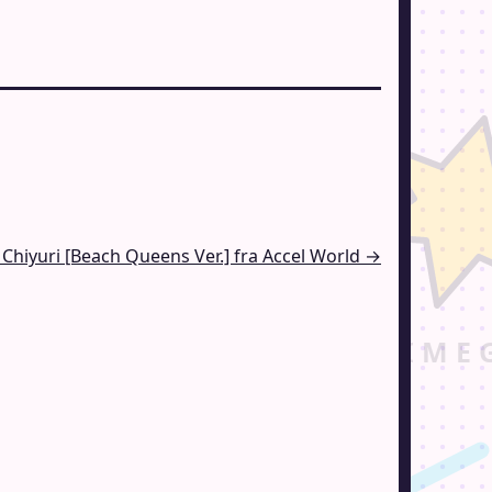
Chiyuri [Beach Queens Ver.] fra Accel World →