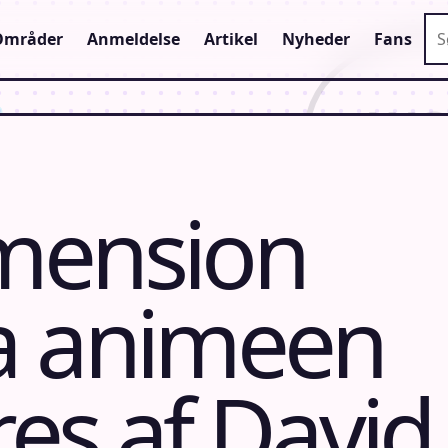
Sø
Områder
Anmeldelse
Artikel
Nyheder
Fans
mension
a animeen
es af David