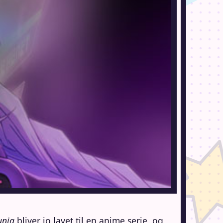
unia
bliver jo
lavet til en anime serie, og