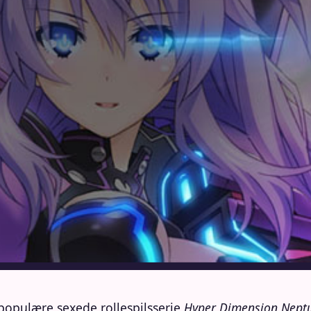
 populære sexede rollespilsserie
Hyper Dimension Nept