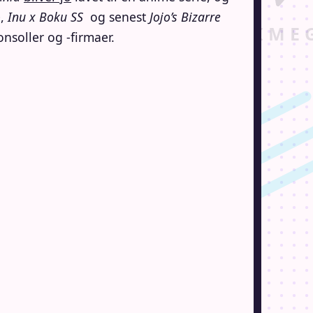
o
,
Inu x Boku SS
og senest
Jojo’s Bizarre
onsoller og -firmaer.