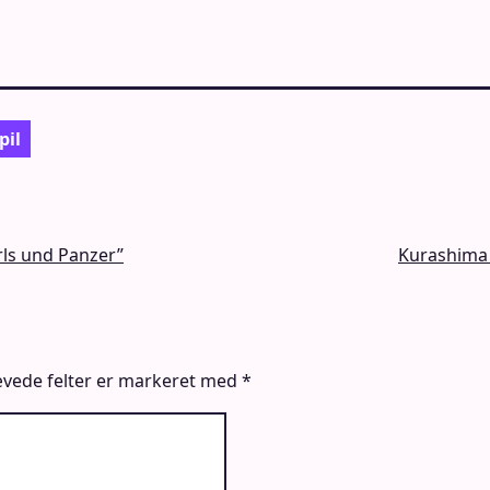
pil
rls und Panzer”
Kurashima 
vede felter er markeret med
*