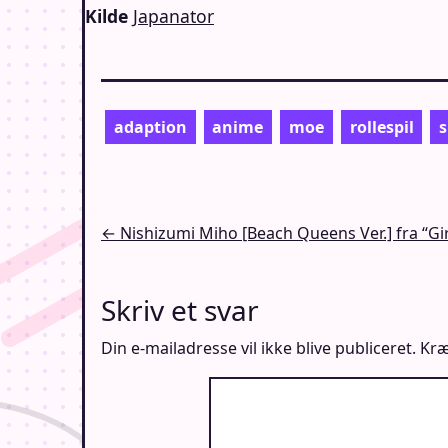
Kilde
Japanator
adaption
anime
moe
rollespil
s
Indlægsnavigation
← Nishizumi Miho [Beach Queens Ver.] fra “Gi
Skriv et svar
Din e-mailadresse vil ikke blive publiceret.
Kræ