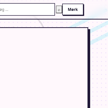
g på AnimeGuiden
⌕
Mørk