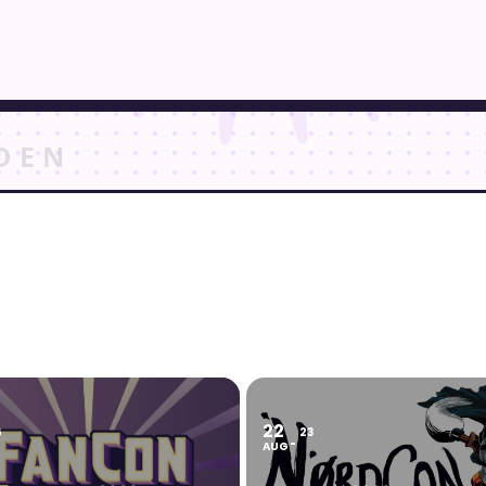
22
6
23
AUG