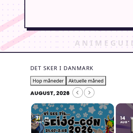
DET SKER I DANMARK
Hop måneder
Aktuelle måned
AUGUST, 2026
31
14
02
1
AUG
JUL
AUG