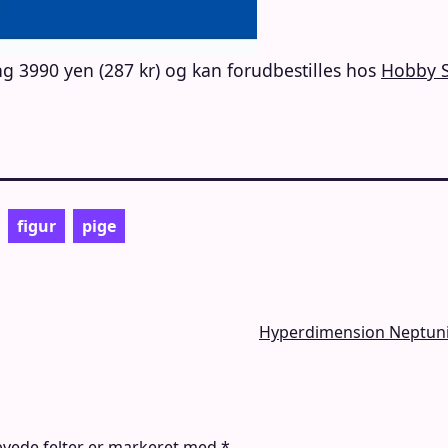
ing 3990 yen (287 kr) og kan forudbestilles hos
Hobby 
figur
pige
Hyperdimension Neptuni
vede felter er markeret med
*