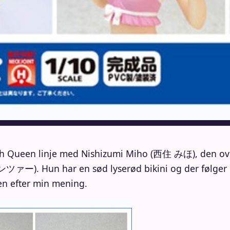
each Queen linje med Nishizumi Miho (西住 みほ), den 
. Hun har en sød lyserød bikini og der følger en 
ien efter min mening.