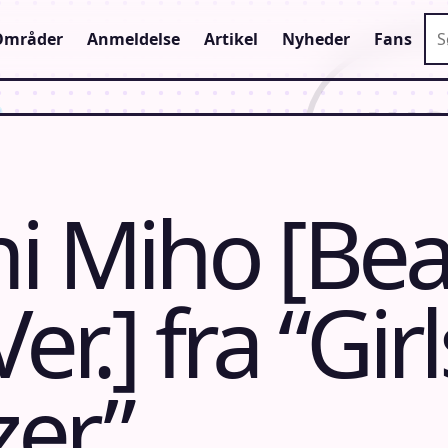
Sø
Områder
Anmeldelse
Artikel
Nyheder
Fans
i Miho [Be
r.] fra “Girl
zer”