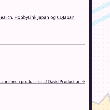
Search
,
HobbyLink Japan
og
CDJapan
.
a animeen produceres af David Production →