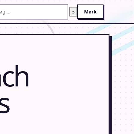
g på AnimeGuiden
⌕
Mørk
ach
s