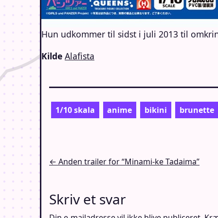
Hun udkommer til sidst i juli 2013 til omkr
Kilde
Alafista
1/10 skala
anime
bikini
brunette
Indlægsnavigation
← Anden trailer for “Minami-ke Tadaima”
Skriv et svar
Din e-mailadresse vil ikke blive publiceret.
Kræ