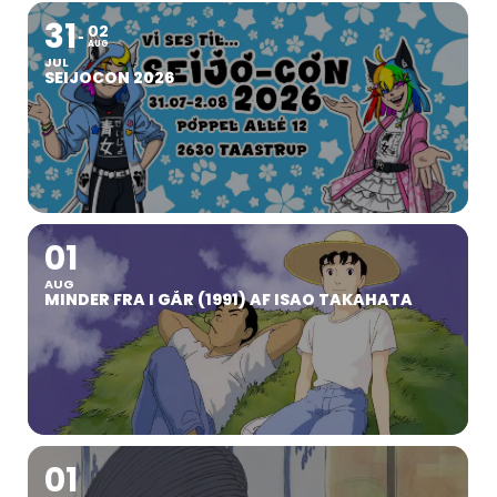
31
02
AUG
JUL
SEIJOCON 2026
01
AUG
MINDER FRA I GÅR (1991) AF ISAO TAKAHATA
01