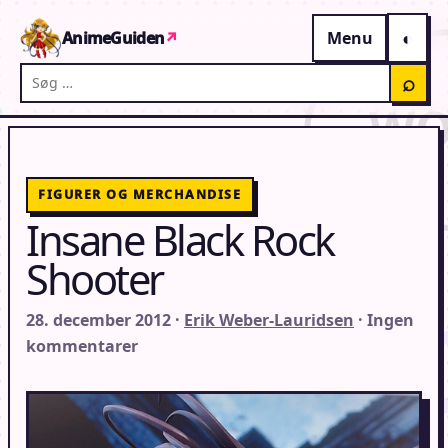
Gå til indhold
AnimeGuiden
↗
Menu
Søg på AnimeGuiden
⌕
FIGURER OG MERCHANDISE
Insane Black Rock
Shooter
28. december 2012 ·
Erik Weber-Lauridsen
· Ingen
kommentarer