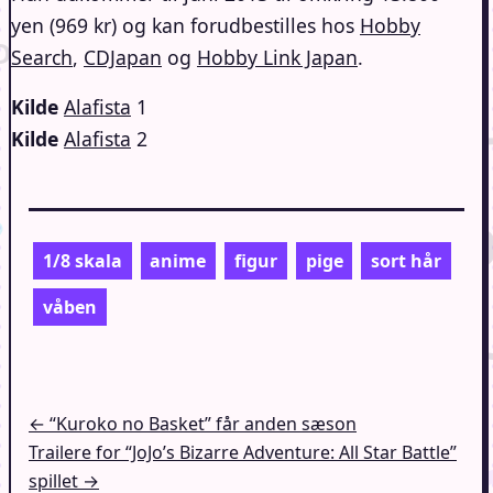
yen (969 kr) og kan forudbestilles hos
Hobby
Search
,
CDJapan
og
Hobby Link Japan
.
Kilde
Alafista
1
Kilde
Alafista
2
1/8 skala
anime
figur
pige
sort hår
våben
Indlægsnavigation
← “Kuroko no Basket” får anden sæson
Trailere for “JoJo’s Bizarre Adventure: All Star Battle”
spillet →