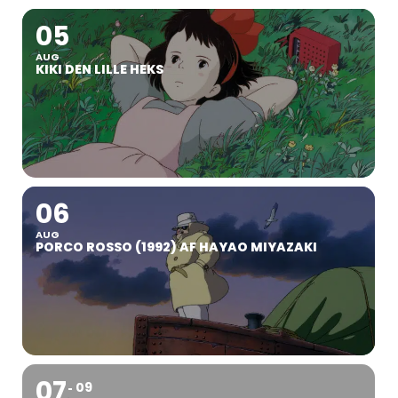
05
AUG
KIKI DEN LILLE HEKS
06
AUG
PORCO ROSSO (1992) AF HAYAO MIYAZAKI
07
09