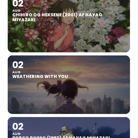
02
AUG
CHIHIRO OG HEKSENE (2001) AF HAYAO
MIYAZAKI
02
AUG
WEATHERING WITH YOU
02
AUG
PORCO ROSSO (1992) AF HAYAO MIYAZAKI