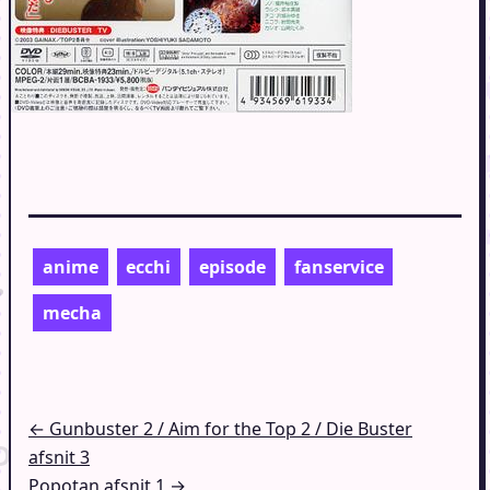
anime
ecchi
episode
fanservice
mecha
Indlægsnavigation
← Gunbuster 2 / Aim for the Top 2 / Die Buster
afsnit 3
Popotan afsnit 1 →