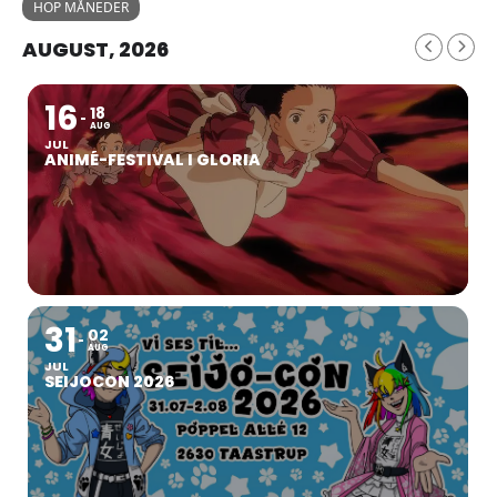
HOP MÅNEDER
AUGUST, 2026
16
18
AUG
JUL
ANIMÉ-FESTIVAL I GLORIA
31
02
AUG
JUL
SEIJOCON 2026