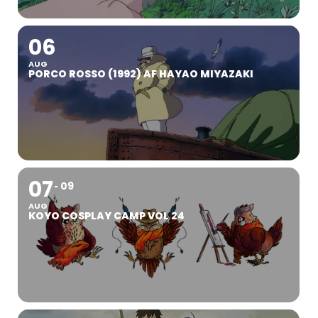
06
AUG
PORCO ROSSO (1992) AF HAYAO MIYAZAKI
07
09
AUG
KOYO COSPLAY CAMP VOL 24