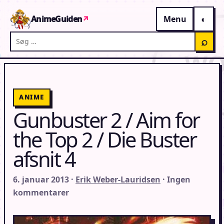
Gå til indhold
AnimeGuiden
↗
Menu
Søg på AnimeGuiden
⌕
ANIME
Gunbuster 2 / Aim for
the Top 2 / Die Buster
afsnit 4
6. januar 2013 ·
Erik Weber-Lauridsen
· Ingen
kommentarer