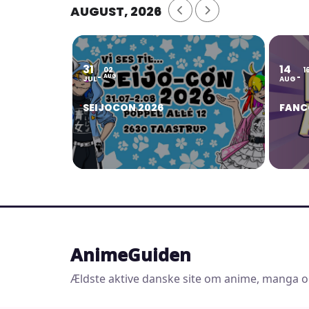
AUGUST, 2026
31
14
02
1
AUG
JUL
AUG
SEIJOCON 2026
FANC
AnimeGuiden
Ældste aktive danske site om anime, manga o