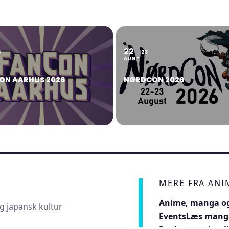
22
6
23
AUG
ON AARHUS 2026
NØRDCON 2026
MERE FRA AN
Anime, manga og
g japansk kultur
Events
Læs mang