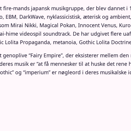
 fire-mands japansk musikgruppe, der blev dannet i 1
, EBM, DarkWave, nyklassicistisk, æterisk og ambient,
 som Mirai Nikki, Magical Pokan, Innocent Venus, Kur
ai-hime videospil soundtrack. De har udgivet flere u
 Lolita Propaganda, metanoia, Gothic Lolita Doctrine 
t genoplive “Fairy Empire”, der eksisterer mellem de
eres musik er “at få mennesker til at huske det rene h
“Gothic” og “imperium” er nøgleord i deres musikalske i