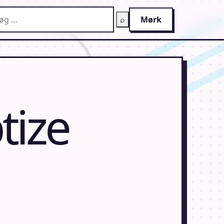
g på AnimeGuiden
⌕
Mørk
tize