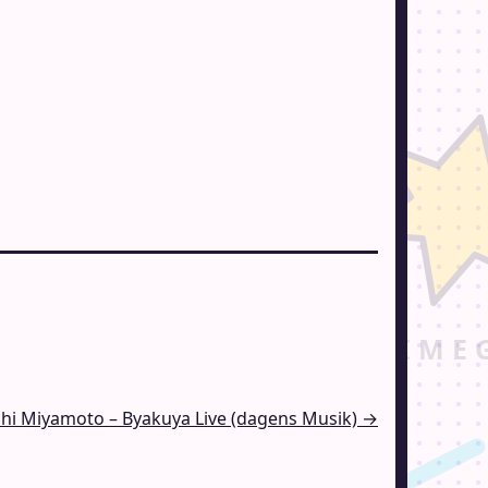
hi Miyamoto – Byakuya Live (dagens Musik) →