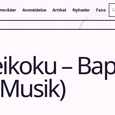
Sø
Områder
Anmeldelse
Artikel
Nyheder
Fans
eikoku – Bap
Musik)