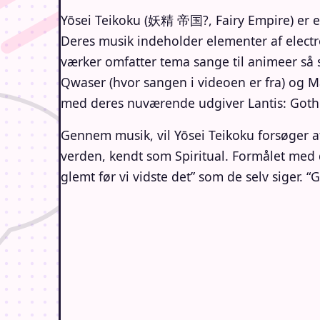
Yōsei Teikoku (妖精 帝国?, Fairy Empire) er et
Deres musik indeholder elementer af electro
værker omfatter tema sange til animeer så
Qwaser (hvor sangen i videoen er fra) og M
med deres nuværende udgiver Lantis: Gothic
Gennem musik, vil Yōsei Teikoku forsøger a
verden, kendt som Spiritual. Formålet med d
glemt før vi vidste det” som de selv siger. 