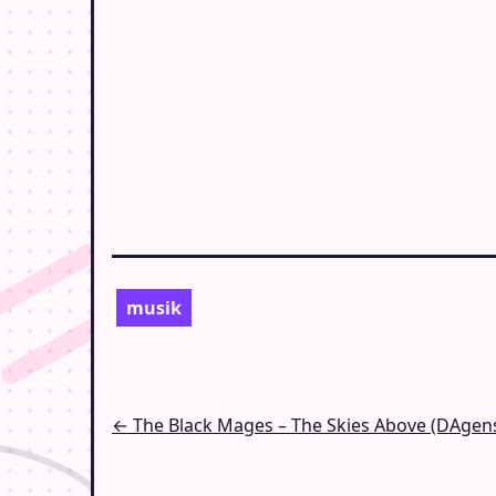
musik
Indlægsnavigation
← The Black Mages – The Skies Above (DAgen