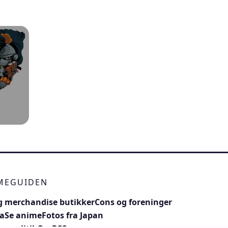
IMEGUIDEN
 merchandise butikker
Cons og foreninger
a
Se anime
Fotos fra Japan