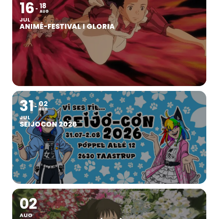
16
18
AUG
JUL
ANIMÉ-FESTIVAL I GLORIA
31
02
AUG
JUL
SEIJOCON 2026
02
AUG