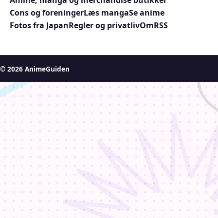
Anime, manga og merchandise butikker
Cons og foreninger
Læs manga
Se anime
Fotos fra Japan
Regler og privatliv
Om
RSS
© 2026 AnimeGuiden