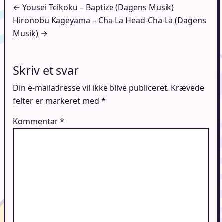
Indlægsnavigation
← Yousei Teikoku – Baptize (Dagens Musik)
Hironobu Kageyama – Cha-La Head-Cha-La (Dagens
Musik) →
Skriv et svar
Din e-mailadresse vil ikke blive publiceret.
Krævede
felter er markeret med
*
Kommentar
*