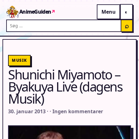
Gå til indhold
AnimeGuiden
↗
Menu
Søg på AnimeGuiden
⌕
MUSIK
Shunichi Miyamoto –
Byakuya Live (dagens
Musik)
30. januar 2013 · · Ingen kommentarer