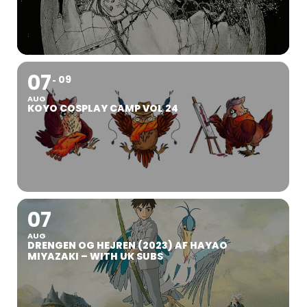
07
09
AUG
KOYO COSPLAY CAMP VOL 24
07
AUG
DRENGEN OG HEJREN (2023) AF HAYAO
MIYAZAKI – WITH UK SUBS