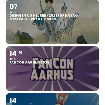
07
AUG
DRENGEN OG HEJREN (2023) AF HAYAO
MIYAZAKI – WITH UK SUBS
14
16
AUG
FANCON AARHUS 2026
14