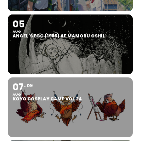
05
AUG
ANGEL’S EGG (1985) AF MAMORU OSHII
07
09
AUG
KOYO COSPLAY CAMP VOL 24