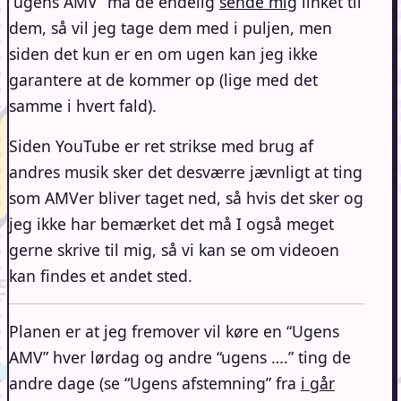
“ugens AMV” må de endelig
sende mig
linket til
dem, så vil jeg tage dem med i puljen, men
siden det kun er en om ugen kan jeg ikke
garantere at de kommer op (lige med det
samme i hvert fald).
Siden YouTube er ret strikse med brug af
andres musik sker det desværre jævnligt at ting
som AMVer bliver taget ned, så hvis det sker og
jeg ikke har bemærket det må I også meget
gerne skrive til mig, så vi kan se om videoen
kan findes et andet sted.
Planen er at jeg fremover vil køre en “Ugens
AMV” hver lørdag og andre “ugens ….” ting de
andre dage (se “Ugens afstemning” fra
i går