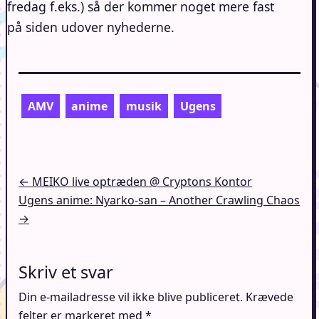
fredag f.eks.) så der kommer noget mere fast
på siden udover nyhederne.
AMV
anime
musik
Ugens
Indlægsnavigation
← MEIKO live optræden @ Cryptons Kontor
Ugens anime: Nyarko-san – Another Crawling Chaos
→
Skriv et svar
Din e-mailadresse vil ikke blive publiceret.
Krævede
felter er markeret med
*