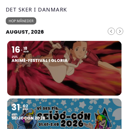
DET SKER I DANMARK
HOP MÅNEDER
AUGUST, 2026
16
18
AUG
JUL
ANIMÉ-FESTIVAL I GLORIA
31
02
AUG
JUL
SEIJOCON 2026