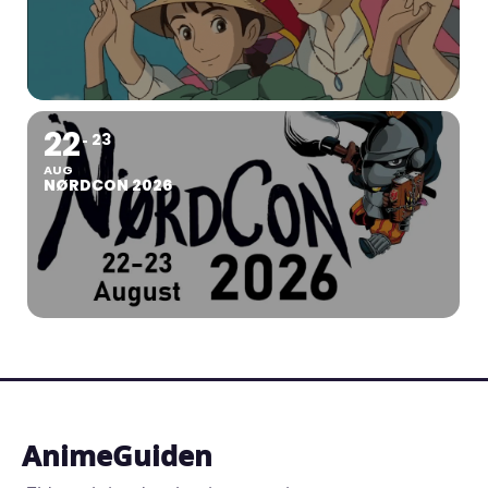
22
23
AUG
NØRDCON 2026
AnimeGuiden