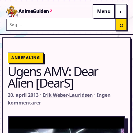
Gå til indhold
AnimeGuiden
↗
Menu
Søg på AnimeGuiden
⌕
ANBEFALING
Ugens AMV: Dear
Alien [DearS]
20. april 2013 ·
Erik Weber-Lauridsen
· Ingen
kommentarer