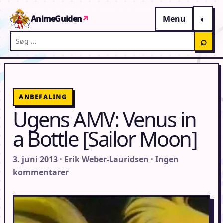
Gå til indhold
AnimeGuiden
↗
Menu
Søg på AnimeGuiden
⌕
ANBEFALING
Ugens AMV: Venus in
a Bottle [Sailor Moon]
3. juni 2013 ·
Erik Weber-Lauridsen
· Ingen
kommentarer