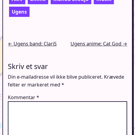
Ugens
Indlægsnavigation
← Ugens band: ClariS
Ugens anime: Cat God →
Skriv et svar
Din e-mailadresse vil ikke blive publiceret.
Krævede
felter er markeret med
*
Kommentar
*