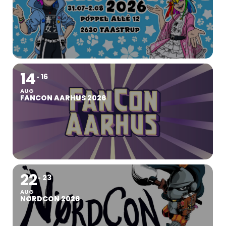
14
16
AUG
FANCON AARHUS 2026
22
23
AUG
NØRDCON 2026