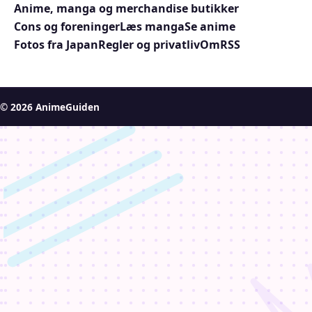
Anime, manga og merchandise butikker
Cons og foreninger
Læs manga
Se anime
Fotos fra Japan
Regler og privatliv
Om
RSS
© 2026 AnimeGuiden