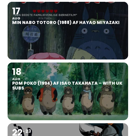
17
AUG
MIN NABO TOTORO (1988) AF HAYAO MIYAZAKI
18
AUG
POM POKO (1994) AF ISAO TAKAHATA – WITH UK
SUBS
22
23