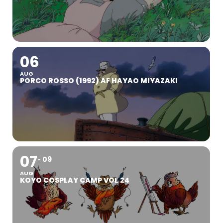
06
AUG
PORCO ROSSO (1992) AF HAYAO MIYAZAKI
07
09
AUG
KOYO COSPLAY CAMP VOL 24