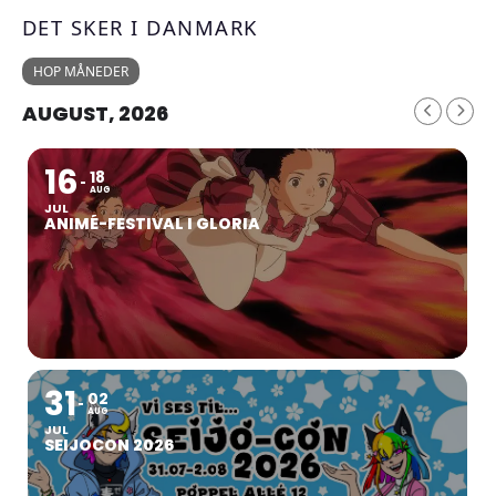
DET SKER I DANMARK
HOP MÅNEDER
AUGUST, 2026
16
18
AUG
JUL
ANIMÉ-FESTIVAL I GLORIA
31
02
AUG
JUL
SEIJOCON 2026