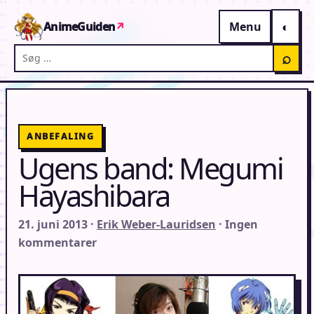
Gå til indhold
AnimeGuiden
↗
Menu
Søg på AnimeGuiden
⌕
ANBEFALING
Ugens band: Megumi
Hayashibara
21. juni 2013 ·
Erik Weber-Lauridsen
· Ingen
kommentarer