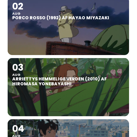
02
AUG
PORCO ROSSO (1992) AF HAYAO MIYAZAKI
03
AUG
ARRIETTYS HEMMELIGE VERDEN (2010) AF
HIROMASA YONEBAYASHI
04
AUG