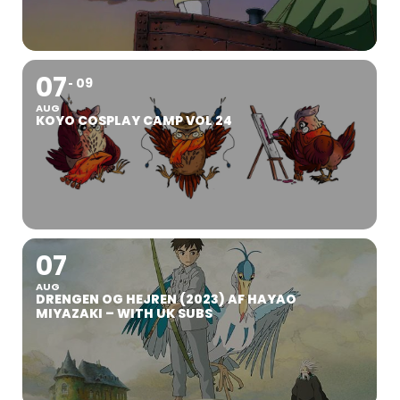
07
09
AUG
KOYO COSPLAY CAMP VOL 24
07
AUG
DRENGEN OG HEJREN (2023) AF HAYAO
MIYAZAKI – WITH UK SUBS