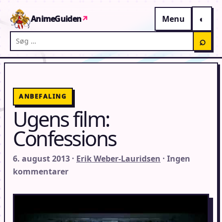
Gå til indhold
AnimeGuiden
↗
Menu
Søg på AnimeGuiden
⌕
ANBEFALING
Ugens film:
Confessions
6. august 2013 ·
Erik Weber-Lauridsen
· Ingen
kommentarer