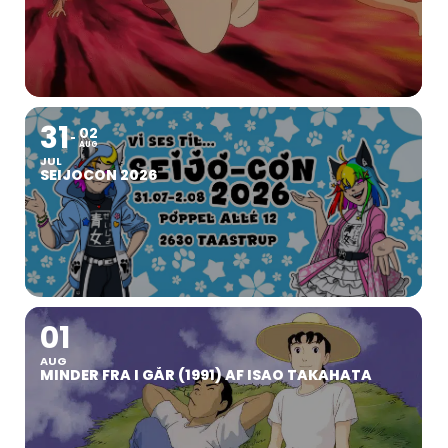
31
02
AUG
JUL
SEIJOCON 2026
01
AUG
MINDER FRA I GÅR (1991) AF ISAO TAKAHATA