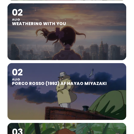
02
AUG
WEATHERING WITH YOU
02
AUG
PORCO ROSSO (1992) AF HAYAO MIYAZAKI
03