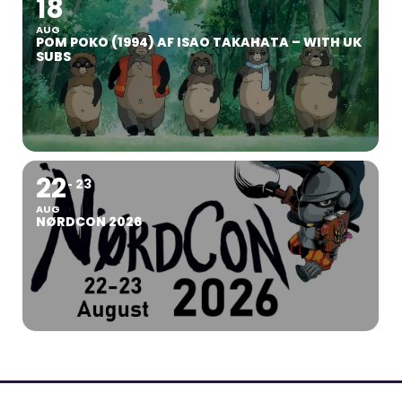
18
AUG
POM POKO (1994) AF ISAO TAKAHATA – WITH UK
SUBS
22
23
AUG
NØRDCON 2026