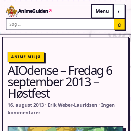
Gå til indhold
AnimeGuiden
↗
Menu
Søg på AnimeGuiden
⌕
ANIME-MILJØ
AIOdense – Fredag 6
september 2013 –
Høstfest
16. august 2013 ·
Erik Weber-Lauridsen
· Ingen
kommentarer