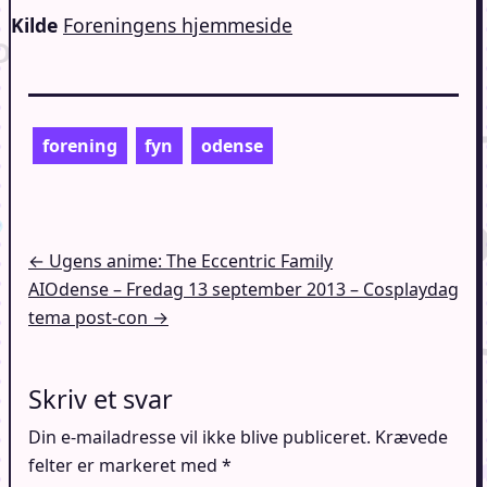
Kilde
Foreningens hjemmeside
forening
fyn
odense
Indlægsnavigation
← Ugens anime: The Eccentric Family
AIOdense – Fredag 13 september 2013 – Cosplaydag
tema post-con →
Skriv et svar
Din e-mailadresse vil ikke blive publiceret.
Krævede
felter er markeret med
*