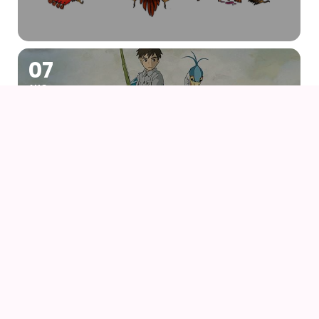
07
AUG
DRENGEN OG HEJREN (2023) AF HAYAO
MIYAZAKI – WITH UK SUBS
09
AUG
KIKI DEN LILLE HEKS