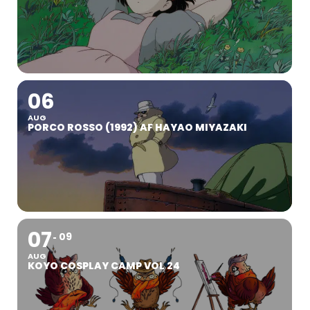
06
AUG
PORCO ROSSO (1992) AF HAYAO MIYAZAKI
07
09
AUG
KOYO COSPLAY CAMP VOL 24