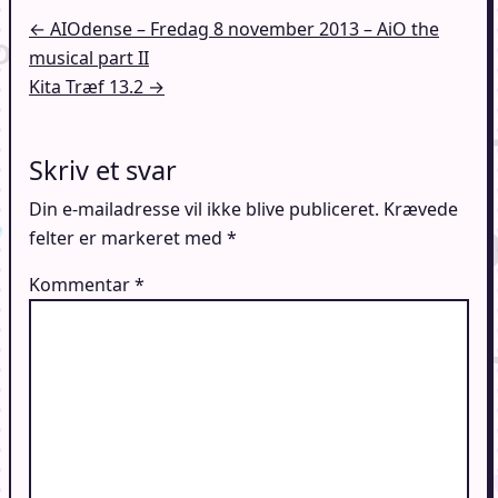
Indlægsnavigation
← AIOdense – Fredag 8 november 2013 – AiO the
musical part II
Kita Træf 13.2 →
Skriv et svar
Din e-mailadresse vil ikke blive publiceret.
Krævede
felter er markeret med
*
Kommentar
*