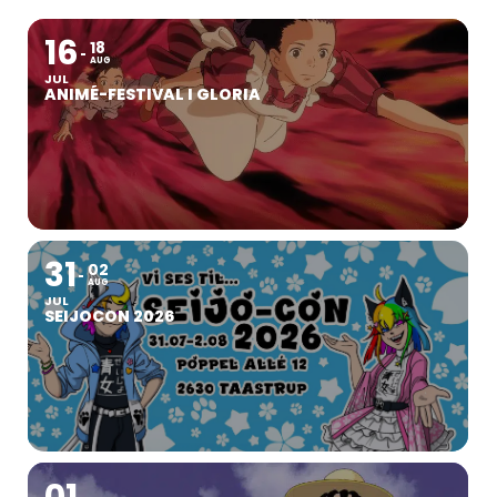
16
18
AUG
JUL
ANIMÉ-FESTIVAL I GLORIA
31
02
AUG
JUL
SEIJOCON 2026