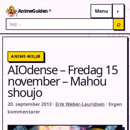
Gå til indhold
AnimeGuiden
↗
Menu
Søg på AnimeGuiden
⌕
ANIME-MILJØ
AIOdense – Fredag 15
november – Mahou
shoujo
20. september 2013 ·
Erik Weber-Lauridsen
· Ingen
kommentarer