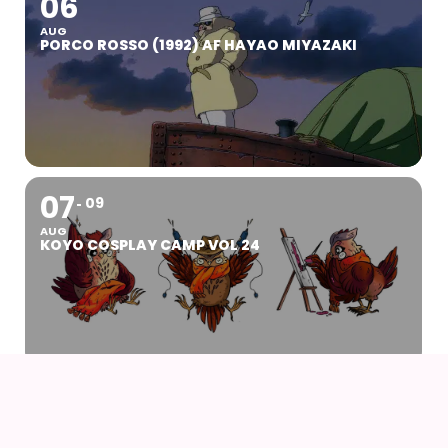
06
AUG
PORCO ROSSO (1992) AF HAYAO MIYAZAKI
07
09
AUG
KOYO COSPLAY CAMP VOL 24
07
AUG
DRENGEN OG HEJREN (2023) AF HAYAO