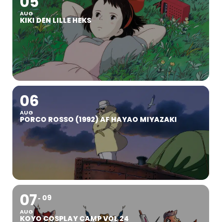
05
AUG
KIKI DEN LILLE HEKS
06
AUG
PORCO ROSSO (1992) AF HAYAO MIYAZAKI
07
09
AUG
KOYO COSPLAY CAMP VOL 24