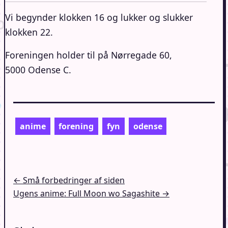
Vi begynder klokken 16 og lukker og slukker
klokken 22.
Foreningen holder til på Nørregade 60,
5000 Odense C.
anime
forening
fyn
odense
Indlægsnavigation
← Små forbedringer af siden
Ugens anime: Full Moon wo Sagashite →