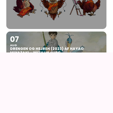
07
AUG
DRENGEN OG HEJREN (2023) AF HAYAO
MIYAZAKI – WITH UK SUBS
09
AUG
KIKI DEN LILLE HEKS