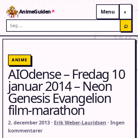
Gå til indhold
AnimeGuiden
↗
Menu
Søg på AnimeGuiden
⌕
ANIME
AIOdense – Fredag 10
januar 2014 – Neon
Genesis Evangelion
film-marathon
2. december 2013 ·
Erik Weber-Lauridsen
· Ingen
kommentarer