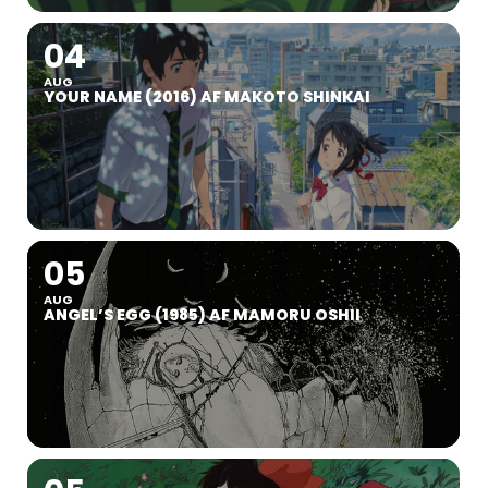
04
AUG
YOUR NAME (2016) AF MAKOTO SHINKAI
05
AUG
ANGEL’S EGG (1985) AF MAMORU OSHII