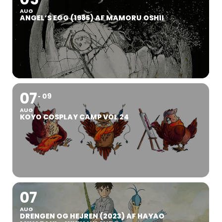
AUG
ANGEL’S EGG (1985) AF MAMORU OSHII
07
09
AUG
KOYO COSPLAY CAMP VOL 24
07
AUG
DRENGEN OG HEJREN (2023) AF HAYAO