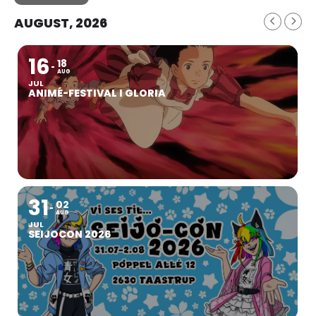
AUGUST, 2026
16
18
AUG
JUL
ANIMÉ-FESTIVAL I GLORIA
31
02
AUG
JUL
SEIJOCON 2026