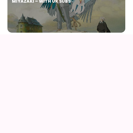
MIYAZAKI – WITH UK SUBS
14
16
AUG
FANCON AARHUS 2026
14
AUG
AIODENSE – SOMMERFEST I FORMANDENS
SOMMERHUS