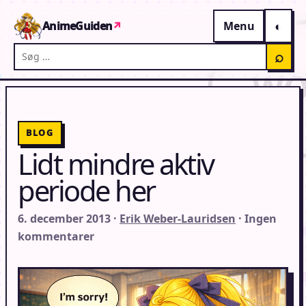
Gå til indhold
AnimeGuiden
↗
Menu
Søg på AnimeGuiden
⌕
BLOG
Lidt mindre aktiv
periode her
6. december 2013 ·
Erik Weber-Lauridsen
· Ingen
kommentarer