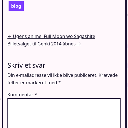
blog
Indlægsnavigation
← Ugens anime: Full Moon wo Sagashite
Billetsalget til Genki 2014 åbnes →
Skriv et svar
Din e-mailadresse vil ikke blive publiceret.
Krævede
felter er markeret med
*
Kommentar
*