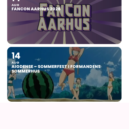
AUG
FANCON AARHUS 2026
14
AUG
AIODENSE – SOMMERFEST I FORMANDENS
SOMMERHUS
15
AUG
NAUSICAÄ – FRA VINDENES DAL (1984) AF HAYAO
MIYAZAKI