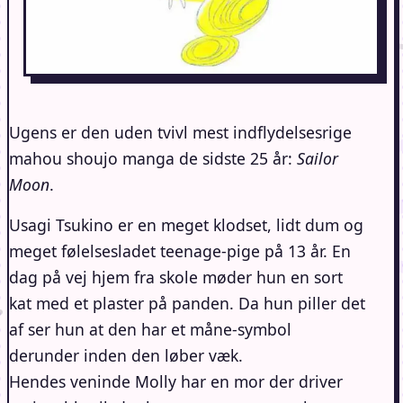
Ugens er den uden tvivl mest indflydelsesrige
mahou shoujo manga de sidste 25 år:
Sailor
Moon
.
Usagi Tsukino er en meget klodset, lidt dum og
meget følelsesladet teenage-pige på 13 år. En
dag på vej hjem fra skole møder hun en sort
kat med et plaster på panden. Da hun piller det
af ser hun at den har et måne-symbol
derunder inden den løber væk.
Hendes veninde Molly har en mor der driver