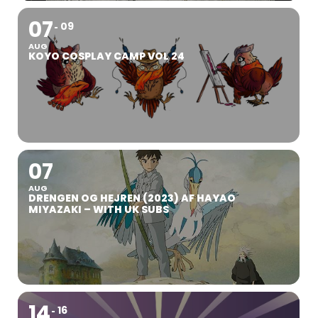
07
09
AUG
KOYO COSPLAY CAMP VOL 24
07
AUG
DRENGEN OG HEJREN (2023) AF HAYAO
MIYAZAKI – WITH UK SUBS
14
16