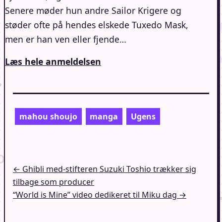
Senere møder hun andre Sailor Krigere og
støder ofte på hendes elskede Tuxedo Mask,
men er han ven eller fjende…
Læs hele anmeldelsen
mahou shoujo
manga
Ugens
Indlægsnavigation
← Ghibli med-stifteren Suzuki Toshio trækker sig
tilbage som producer
“World is Mine” video dedikeret til Miku dag →