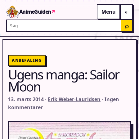
Gå til indhold
AnimeGuiden
↗
Menu
Søg på AnimeGuiden
⌕
ANBEFALING
Ugens manga: Sailor
Moon
13. marts 2014 ·
Erik Weber-Lauridsen
· Ingen
kommentarer