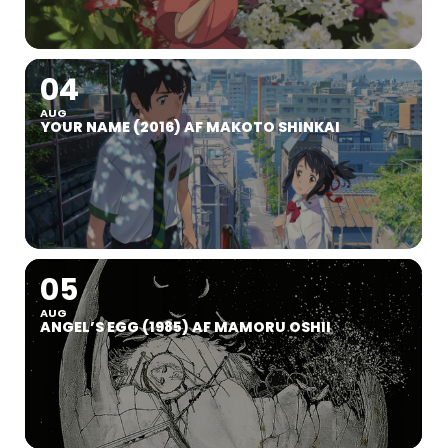
04
AUG
YOUR NAME (2016) AF MAKOTO SHINKAI
05
AUG
ANGEL’S EGG (1985) AF MAMORU OSHII