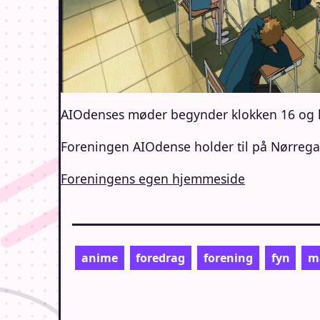
AIOdenses møder begynder klokken 16 og lu
Foreningen AIOdense holder til på Nørreg
Foreningens egen hjemmeside
anime
foredrag
forening
fyn
m