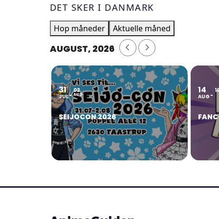
DET SKER I DANMARK
Hop måneder
Aktuelle måned
AUGUST, 2026
31
14
02
1
AUG
JUL
AUG
SEIJOCON 2026
FANC