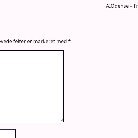
AIOdense – F
vede felter er markeret med
*