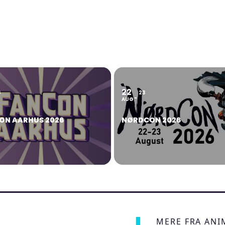
22
6
23
AUG
ON AARHUS 2026
NØRDCON 2026
MERE FRA AN