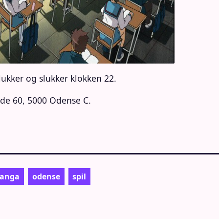
kker og slukker klokken 22.
ade 60, 5000 Odense C.
anga
odense
spil