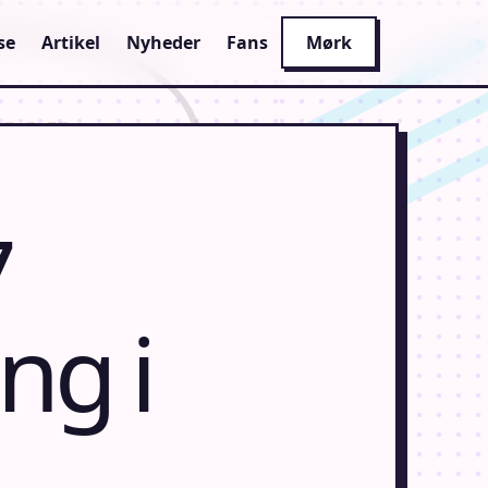
se
Artikel
Nyheder
Fans
Mørk
7
ng i