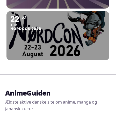
22
23
AUG
NØRDCON 2026
AnimeGuiden
Ældste aktive danske site om anime, manga og
japansk kultur