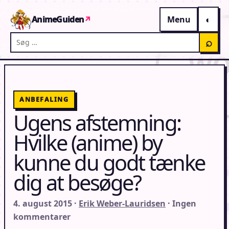
Gå til indhold
AnimeGuiden
↗
Menu
Søg på AnimeGuiden
⌕
ANBEFALING
Ugens afstemning:
Hvilke (anime) by
kunne du godt tænke
dig at besøge?
4. august 2015 ·
Erik Weber-Lauridsen
· Ingen
kommentarer