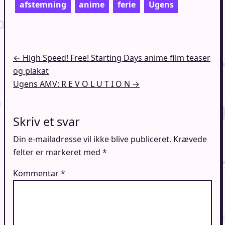
afstemning
anime
ferie
Ugens
Indlægsnavigation
← High Speed! Free! Starting Days anime film teaser
og plakat
Ugens AMV: R E V O L U T I O N →
Skriv et svar
Din e-mailadresse vil ikke blive publiceret.
Krævede
felter er markeret med
*
Kommentar
*