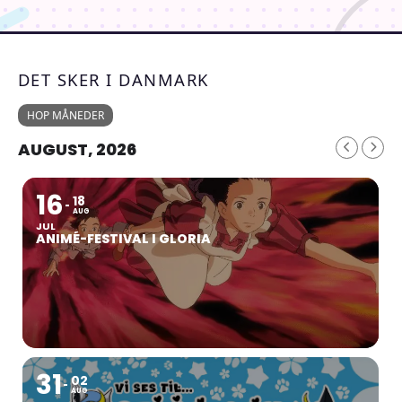
DET SKER I DANMARK
HOP MÅNEDER
AUGUST, 2026
16
18
AUG
JUL
ANIMÉ-FESTIVAL I GLORIA
31
02
AUG