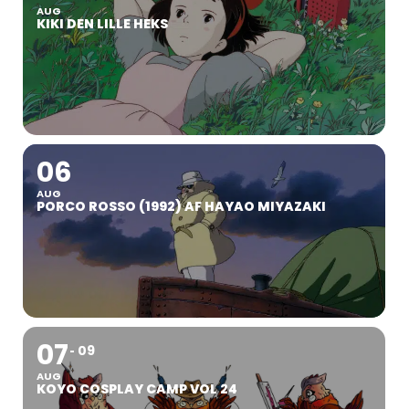
AUG
KIKI DEN LILLE HEKS
06
AUG
PORCO ROSSO (1992) AF HAYAO MIYAZAKI
07
09
AUG
KOYO COSPLAY CAMP VOL 24