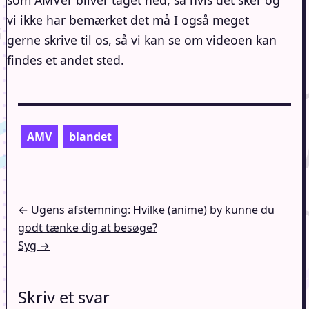
som AMVer bliver taget ned, så hvis det sker og
vi ikke har bemærket det må I også meget
gerne skrive til os, så vi kan se om videoen kan
findes et andet sted.
AMV
blandet
Indlægsnavigation
← Ugens afstemning: Hvilke (anime) by kunne du
godt tænke dig at besøge?
Syg →
Skriv et svar