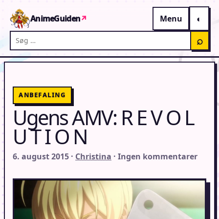
Gå til indhold
AnimeGuiden
↗
Menu
Søg på AnimeGuiden
⌕
ANBEFALING
Ugens AMV: R E V O L
U T I O N
6. august 2015 ·
Christina
· Ingen kommentarer