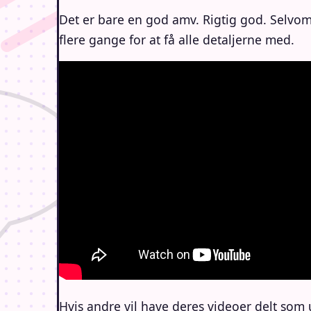
Det er bare en god amv. Rigtig god. Selvom
flere gange for at få alle detaljerne med.
Hvis andre vil have deres videoer delt som