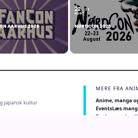
22
6
23
AUG
ON AARHUS 2026
NØRDCON 2026
MERE FRA AN
Anime, manga og
g japansk kultur
Events
Læs mang
Regler og privatli