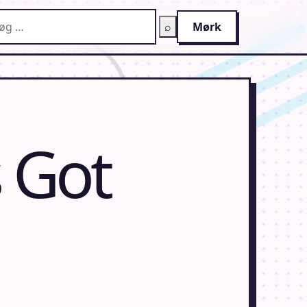
g på AnimeGuiden
⌕
Mørk
 Got