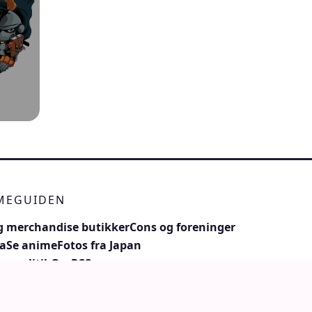
IMEGUIDEN
 merchandise butikker
Cons og foreninger
a
Se anime
Fotos fra Japan
vs politik
Om
RSS