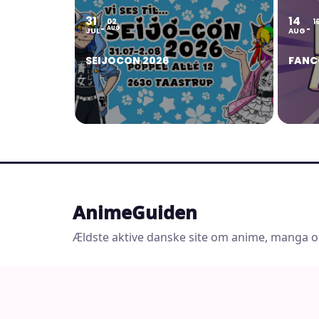
31
14
02
1
AUG
JUL
AUG
SEIJOCON 2026
FANC
AnimeGuiden
Ældste aktive danske site om anime, manga o