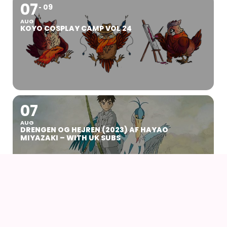
07
09
AUG
KOYO COSPLAY CAMP VOL 24
07
AUG
DRENGEN OG HEJREN (2023) AF HAYAO
MIYAZAKI – WITH UK SUBS
09
AUG