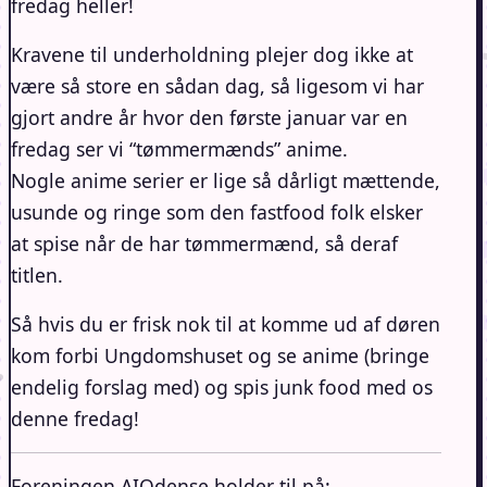
fredag heller!
Kravene til underholdning plejer dog ikke at
være så store en sådan dag, så ligesom vi har
gjort andre år hvor den første januar var en
fredag ser vi “tømmermænds” anime.
Nogle anime serier er lige så dårligt mættende,
usunde og ringe som den fastfood folk elsker
at spise når de har tømmermænd, så deraf
titlen.
Så hvis du er frisk nok til at komme ud af døren
kom forbi Ungdomshuset og se anime (bringe
endelig forslag med) og spis junk food med os
denne fredag!
Foreningen AIOdense holder til på: