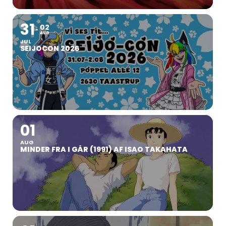
31
02
AUG
JUL
SEIJOCON 2026
01
AUG
MINDER FRA I GÅR (1991) AF ISAO TAKAHATA