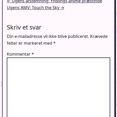
Indlægsnavigation
← Ugens afstemning: Yndlings anime præstinde
Ugens AMV: Touch the Sky →
Skriv et svar
Din e-mailadresse vil ikke blive publiceret.
Krævede
felter er markeret med
*
Kommentar
*