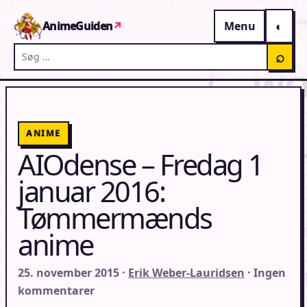
Gå til indhold
AnimeGuiden
↗
Menu
Søg på AnimeGuiden
⌕
ANIME
AIOdense – Fredag 1
januar 2016:
Tømmermænds
anime
25. november 2015 ·
Erik Weber-Lauridsen
· Ingen
kommentarer