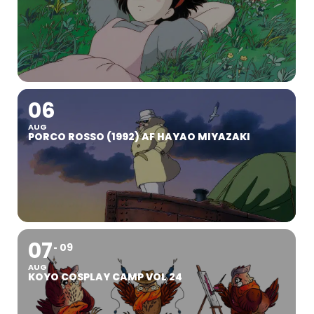
06
AUG
PORCO ROSSO (1992) AF HAYAO MIYAZAKI
07
09
AUG
KOYO COSPLAY CAMP VOL 24