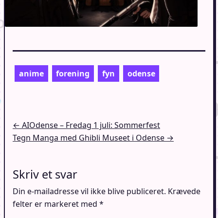
anime
forening
fyn
odense
Indlægsnavigation
← AIOdense – Fredag 1 juli: Sommerfest
Tegn Manga med Ghibli Museet i Odense →
Skriv et svar
Din e-mailadresse vil ikke blive publiceret.
Krævede
felter er markeret med
*