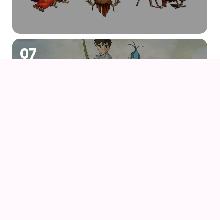
07
AUG
DRENGEN OG HEJREN (2023) AF HAYAO
MIYAZAKI – WITH UK SUBS
09
AUG
KIKI DEN LILLE HEKS