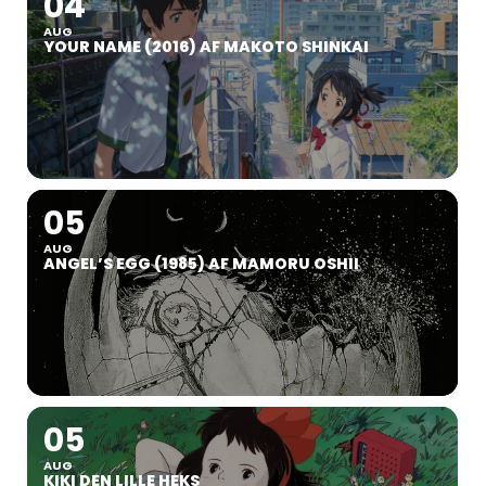
04
AUG
YOUR NAME (2016) AF MAKOTO SHINKAI
05
AUG
ANGEL’S EGG (1985) AF MAMORU OSHII
05
AUG
KIKI DEN LILLE HEKS