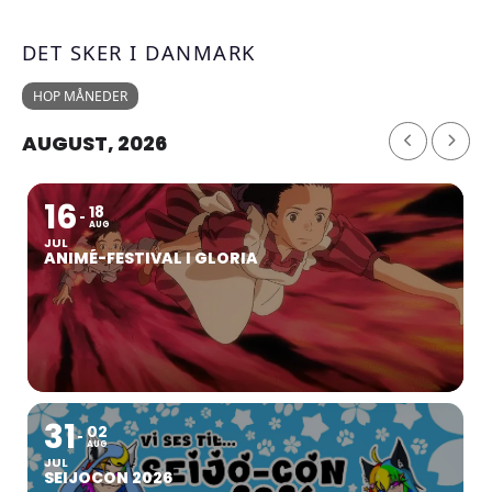
DET SKER I DANMARK
HOP MÅNEDER
AUGUST, 2026
16
18
AUG
JUL
ANIMÉ-FESTIVAL I GLORIA
31
02
AUG
JUL
SEIJOCON 2026