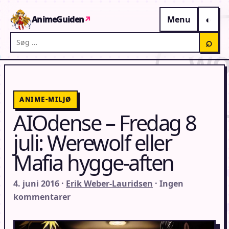
Gå til indhold
AnimeGuiden
↗
Menu
Søg på AnimeGuiden
⌕
ANIME-MILJØ
AIOdense – Fredag 8
juli: Werewolf eller
Mafia hygge-aften
4. juni 2016 ·
Erik Weber-Lauridsen
· Ingen
kommentarer