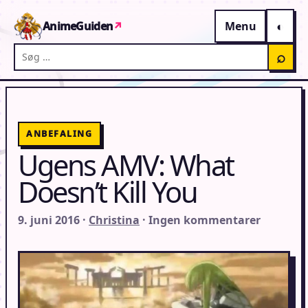
Gå til indhold
AnimeGuiden
↗
Menu
Søg på AnimeGuiden
⌕
ANBEFALING
Ugens AMV: What
Doesn’t Kill You
9. juni 2016 ·
Christina
· Ingen kommentarer