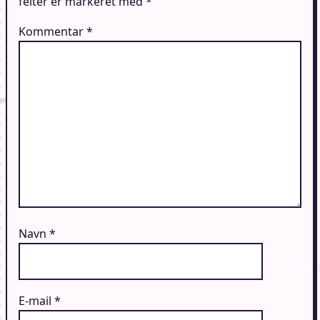
felter er markeret med
*
Kommentar
*
Navn
*
E-mail
*