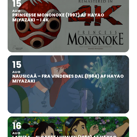
15
AUG
PRINSESSE MONONOKE (1997) AF HAYAO
MIYAZAKI – I 4K
15
AUG
NAUSICAÄ – FRA VINDENES DAL (1984) AF HAYAO
MIYAZAKI
16
AUG