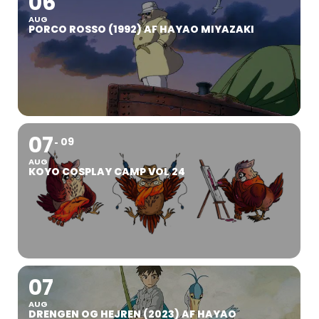
06
AUG
PORCO ROSSO (1992) AF HAYAO MIYAZAKI
07
09
AUG
KOYO COSPLAY CAMP VOL 24
07
AUG
DRENGEN OG HEJREN (2023) AF HAYAO