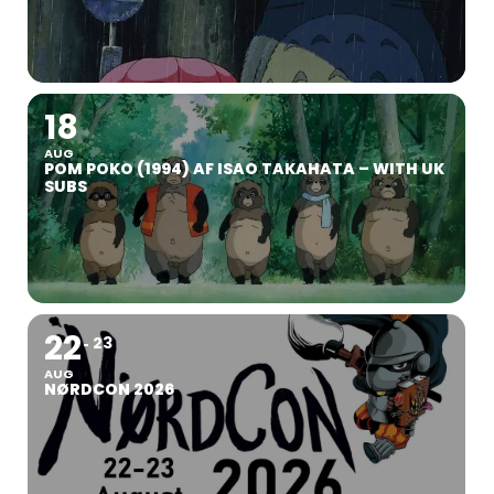
18
AUG
POM POKO (1994) AF ISAO TAKAHATA – WITH UK
SUBS
22
23
AUG
NØRDCON 2026