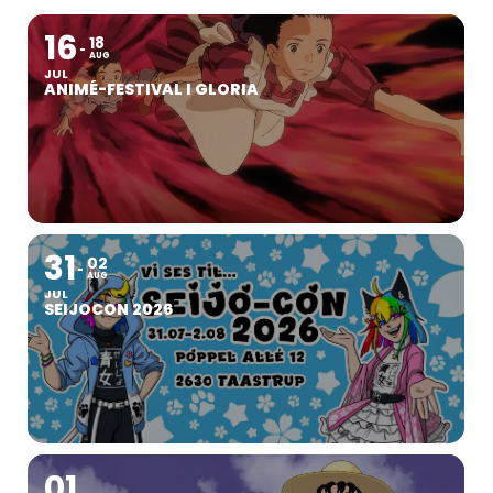
16
18
AUG
JUL
ANIMÉ-FESTIVAL I GLORIA
31
02
AUG
JUL
SEIJOCON 2026
01