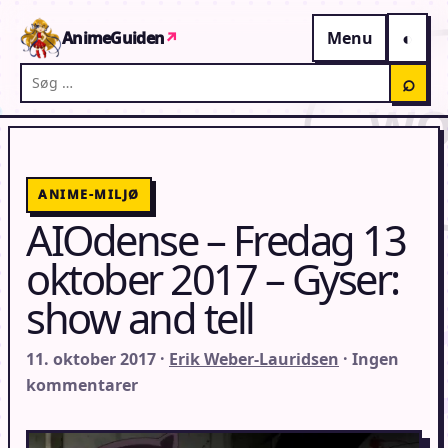
Gå til indhold
AnimeGuiden
↗
Menu
Søg på AnimeGuiden
⌕
ANIME-MILJØ
AIOdense – Fredag 13
oktober 2017 – Gyser:
show and tell
11. oktober 2017 ·
Erik Weber-Lauridsen
· Ingen
kommentarer