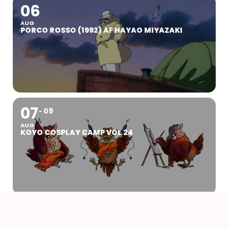
06
AUG
PORCO ROSSO (1992) AF HAYAO MIYAZAKI
07
09
AUG
KOYO COSPLAY CAMP VOL 24
07
AUG