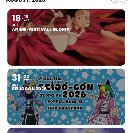
16
18
AUG
JUL
ANIMÉ-FESTIVAL I GLORIA
31
02
AUG
JUL
SEIJOCON 2026