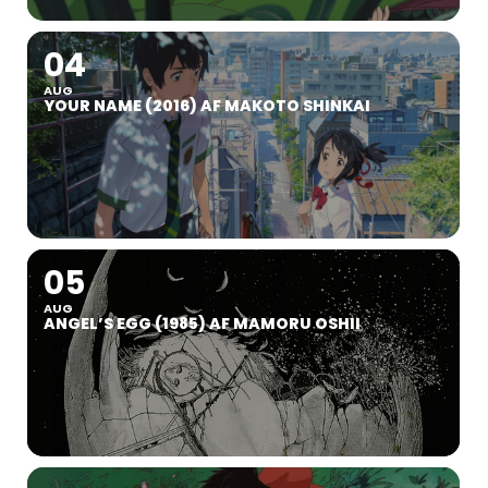
04
AUG
YOUR NAME (2016) AF MAKOTO SHINKAI
05
AUG
ANGEL’S EGG (1985) AF MAMORU OSHII