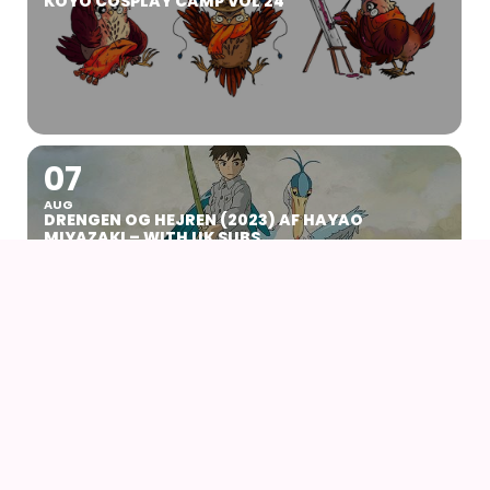
KOYO COSPLAY CAMP VOL 24
07
AUG
DRENGEN OG HEJREN (2023) AF HAYAO
MIYAZAKI – WITH UK SUBS
09
AUG
KIKI DEN LILLE HEKS