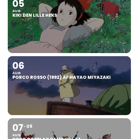
05
AUG
KIKI DEN LILLE HEKS
06
AUG
PORCO ROSSO (1992) AF HAYAO MIYAZAKI
07
09
AUG