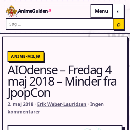
Gå til indhold
AnimeGuiden
↗
Menu
Søg på AnimeGuiden
⌕
ANIME-MILJØ
AIOdense – Fredag 4
maj 2018 – Minder fra
JpopCon
2. maj 2018 ·
Erik Weber-Lauridsen
· Ingen
kommentarer