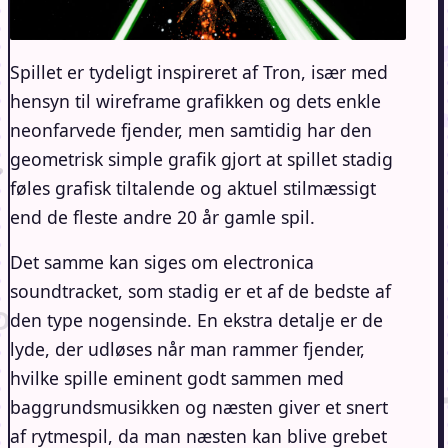
Spillet er tydeligt inspireret af Tron, især med
hensyn til wireframe grafikken og dets enkle
neonfarvede fjender, men samtidig har den
geometrisk simple grafik gjort at spillet stadig
føles grafisk tiltalende og aktuel stilmæssigt
end de fleste andre 20 år gamle spil.
Det samme kan siges om electronica
soundtracket, som stadig er et af de bedste af
den type nogensinde. En ekstra detalje er de
lyde, der udløses når man rammer fjender,
hvilke spille eminent godt sammen med
baggrundsmusikken og næsten giver et snert
af rytmespil, da man næsten kan blive grebet