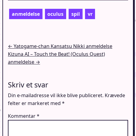
anmeldelse
oculus
spil
vr
Indlægsnavigation
← Yatogame-chan Kansatsu Nikki anmeldelse
Kizuna AI – Touch the Beat! (Oculus Quest)
anmeldelse →
Skriv et svar
Din e-mailadresse vil ikke blive publiceret.
Krævede
felter er markeret med
*
Kommentar
*