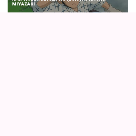
MIYAZAKI
15
AUG
PONYO PÅ KLIPPEN VED HAVET (2008) AF HAYAO
MIYAZAKI
15
AUG
PRINSESSE MONONOKE (1997) AF HAYAO
MIYAZAKI – I 4K