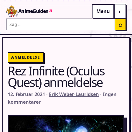
Gå til indhold
AnimeGuiden
↗
Menu
Søg på AnimeGuiden
⌕
ANMELDELSE
Rez Infinite (Oculus
Quest) anmeldelse
12. februar 2021 ·
Erik Weber-Lauridsen
· Ingen
kommentarer