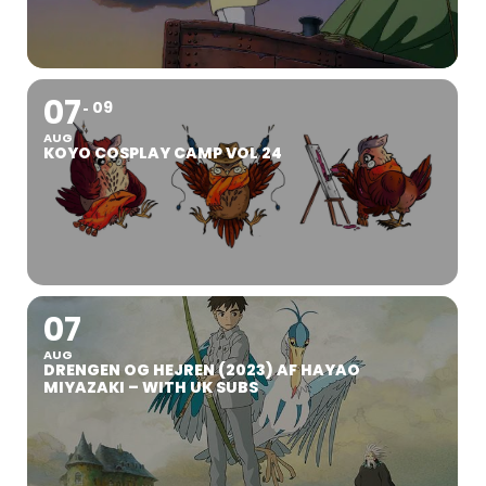
07
09
AUG
KOYO COSPLAY CAMP VOL 24
07
AUG
DRENGEN OG HEJREN (2023) AF HAYAO
MIYAZAKI – WITH UK SUBS