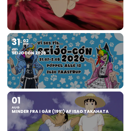
31
02
AUG
JUL
SEIJOCON 2026
01
AUG
MINDER FRA I GÅR (1991) AF ISAO TAKAHATA