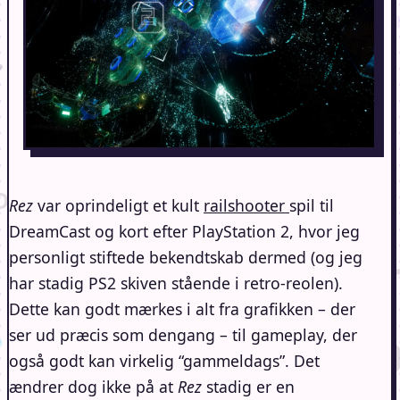
Rez
var oprindeligt et kult
railshooter
spil til
DreamCast og kort efter PlayStation 2, hvor jeg
personligt stiftede bekendtskab dermed (og jeg
har stadig PS2 skiven stående i retro-reolen).
Dette kan godt mærkes i alt fra grafikken – der
ser ud præcis som dengang – til gameplay, der
også godt kan virkelig “gammeldags”. Det
ændrer dog ikke på at
Rez
stadig er en