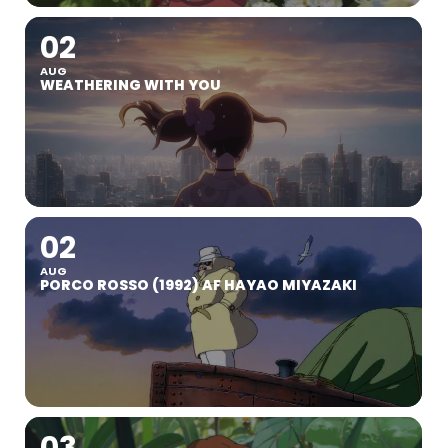
02
AUG
WEATHERING WITH YOU
02
AUG
PORCO ROSSO (1992) AF HAYAO MIYAZAKI