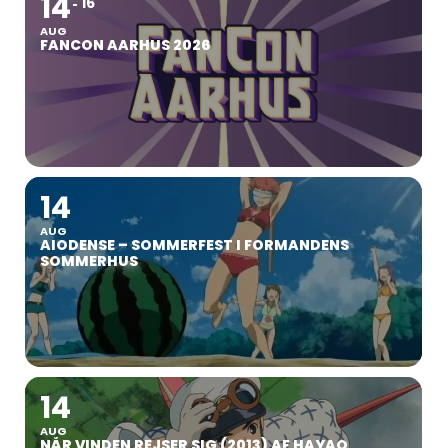
14
16
AUG
FANCON AARHUS 2026
14
AUG
AIODENSE – SOMMERFEST I FORMANDENS
SOMMERHUS
14
AUG
NÅR VINDEN REJSER SIG (2013) AF HAYAO