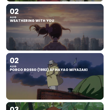
02
AUG
WEATHERING WITH YOU
02
AUG
PORCO ROSSO (1992) AF HAYAO MIYAZAKI
03