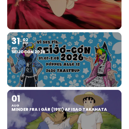
31
02
AUG
JUL
SEIJOCON 2026
01
AUG
MINDER FRA I GÅR (1991) AF ISAO TAKAHATA