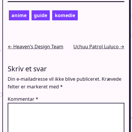
anime
guide
komedie
Indlægsnavigation
← Heaven’s Design Team
Uchuu Patrol Luluco →
Skriv et svar
Din e-mailadresse vil ikke blive publiceret.
Krævede
felter er markeret med
*
Kommentar
*