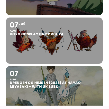
07
09
AUG
KOYO COSPLAY CAMP VOL 24
07
AUG
DRENGEN OG HEJREN (2023) AF HAYAO
MIYAZAKI – WITH UK SUBS