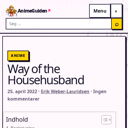
Gå til indhold
AnimeGuiden
↗
Menu
Søg på AnimeGuiden
⌕
ANIME
Way of the
Househusband
25. april 2022 ·
Erik Weber-Lauridsen
· Ingen
kommentarer
Indhold