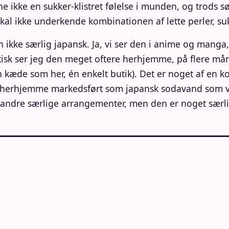
e ikke en sukker-klistret følelse i munden, og trods
kal ikke underkende kombinationen af lette perler, su
ikke særlig japansk. Ja, vi ser den i anime og manga,
ktisk ser jeg den meget oftere herhjemme, på flere mån
kæde som her, én enkelt butik). Det er noget af en kon
r herhjemme markedsført som japansk sodavand som va
og andre særlige arrangementer, men den er noget særl