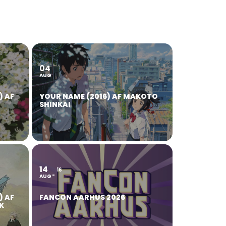
04
AUG
) AF
YOUR NAME (2016) AF MAKOTO
SHINKAI
14
16
AUG
) AF
FANCON AARHUS 2026
K