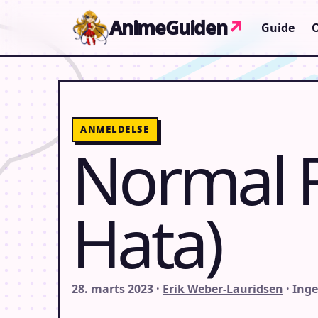
Gå til indhold
AnimeGuiden
↗
Guide
ANMELDELSE
Normal 
Hata)
28. marts 2023 ·
Erik Weber-Lauridsen
· Ing