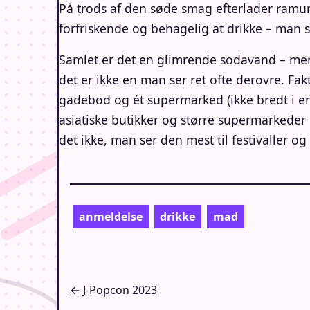
På trods af den søde smag efterlader ramun
forfriskende og behagelig at drikke – man s
Samlet er det en glimrende sodavand – men 
det er ikke en man ser ret ofte derovre. Fa
gadebod og ét supermarked (ikke bredt i en 
asiatiske butikker og større supermarkede
det ikke, man ser den mest til festivaller 
anmeldelse
drikke
mad
Indlægsnavigation
← J-Popcon 2023