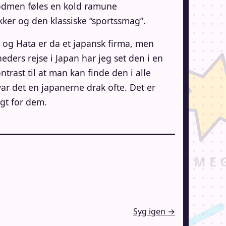
 sødmen føles en kold ramune
kker og den klassiske “sportssmag”.
 og Hata er da et japansk firma, men
eders rejse i Japan har jeg set den i en
trast til at man kan finde den i alle
r det en japanerne drak ofte. Det er
igt for dem.
Syg igen →