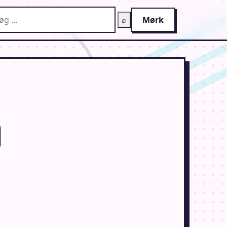
g på AnimeGuiden
⌕
Mørk
a