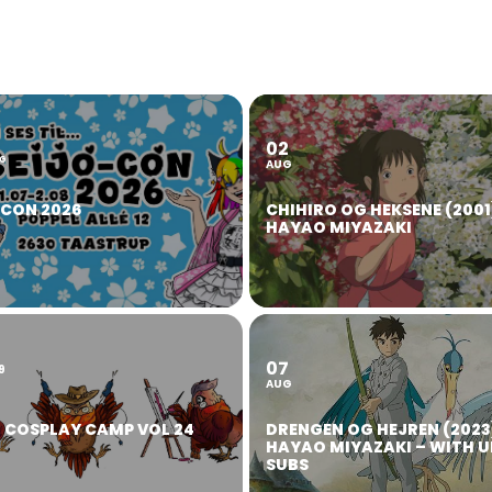
02
2
G
AUG
OCON 2026
CHIHIRO OG HEKSENE (2001
HAYAO MIYAZAKI
07
9
AUG
 COSPLAY CAMP VOL 24
DRENGEN OG HEJREN (2023
HAYAO MIYAZAKI – WITH U
SUBS