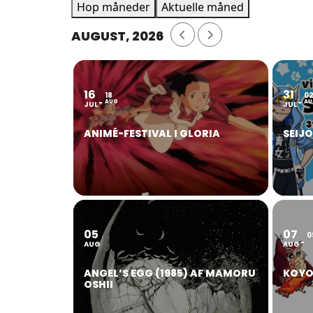
Hop måneder
Aktuelle måned
AUGUST, 2026
16
31
18
0
AUG
AU
JUL
JUL
ANIMÉ-FESTIVAL I GLORIA
SEIJ
05
07
0
AUG
AUG
ANGEL’S EGG (1985) AF MAMORU
KOYO
OSHII