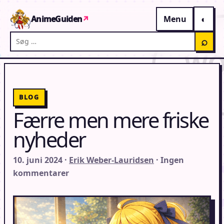
Gå til indhold
AnimeGuiden
↗
Menu
Søg på AnimeGuiden
⌕
BLOG
Færre men mere friske
nyheder
10. juni 2024 ·
Erik Weber-Lauridsen
· Ingen
kommentarer