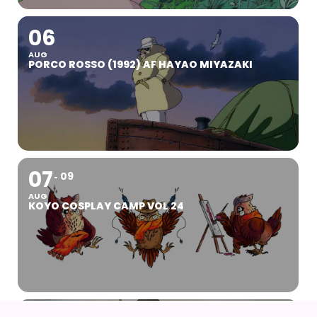
06
AUG
PORCO ROSSO (1992) AF HAYAO MIYAZAKI
07
09
AUG
KOYO COSPLAY CAMP VOL 24