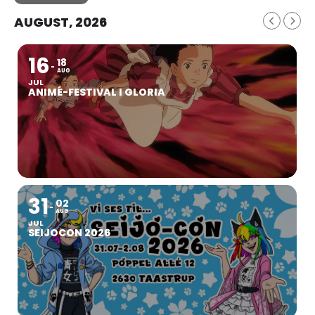
AUGUST, 2026
16
18
AUG
JUL
ANIMÉ-FESTIVAL I GLORIA
31
02
AUG
JUL
SEIJOCON 2026