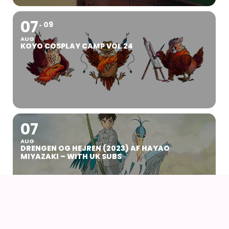
07
09
AUG
KOYO COSPLAY CAMP VOL 24
07
AUG
DRENGEN OG HEJREN (2023) AF HAYAO
MIYAZAKI – WITH UK SUBS