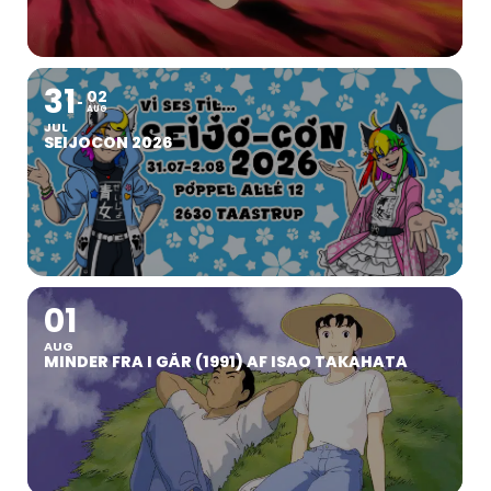
31
02
AUG
JUL
SEIJOCON 2026
01
AUG
MINDER FRA I GÅR (1991) AF ISAO TAKAHATA