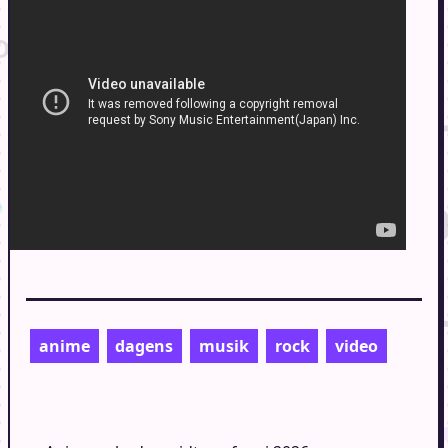
anime
dagens
musik
rock
video