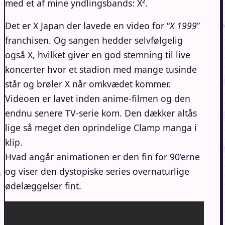
med et af mine yndlingsbands: X².
Det er X Japan der lavede en video for “
X 1999
”
franchisen. Og sangen hedder selvfølgelig
også X, hvilket giver en god stemning til live
koncerter hvor et stadion med mange tusinde
står og brøler X når omkvædet kommer.
Videoen er lavet inden anime-filmen og den
endnu senere TV-serie kom. Den dækker altås
lige så meget den oprindelige Clamp manga i
klip.
Hvad angår animationen er den fin for 90’erne
og viser den dystopiske series overnaturlige
ødelæggelser fint.