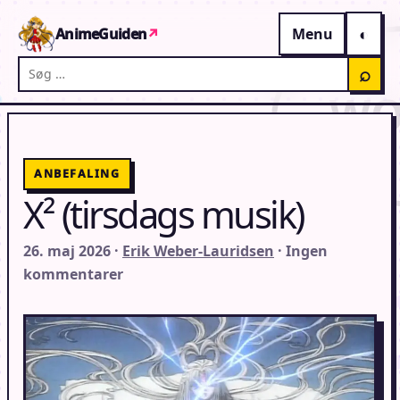
Gå til indhold
AnimeGuiden
↗
Menu
Søg på AnimeGuiden
⌕
ANBEFALING
X² (tirsdags musik)
26. maj 2026 ·
Erik Weber-Lauridsen
· Ingen
kommentarer