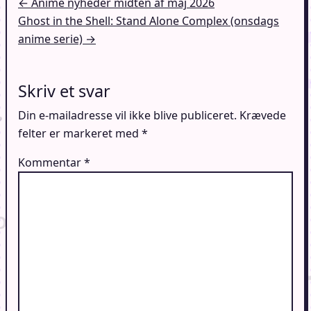
Indlægsnavigation
← Anime nyheder midten af maj 2026
Ghost in the Shell: Stand Alone Complex (onsdags
anime serie) →
Skriv et svar
Din e-mailadresse vil ikke blive publiceret.
Krævede
felter er markeret med
*
Kommentar
*