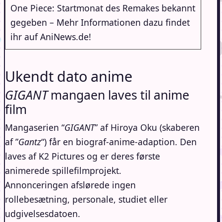
One Piece: Startmonat des Remakes bekannt
gegeben – Mehr Informationen dazu findet
ihr auf AniNews.de!
Ukendt dato anime
GIGANT
mangaen laves til anime
film
Mangaserien “
GIGANT
” af Hiroya Oku (skaberen
af ​​”
Gantz
“) får en biograf-anime-adaption. Den
laves af K2 Pictures og er deres første
animerede spillefilmprojekt.
Annonceringen afslørede ingen
rollebesætning, personale, studiet eller
udgivelsesdatoen.