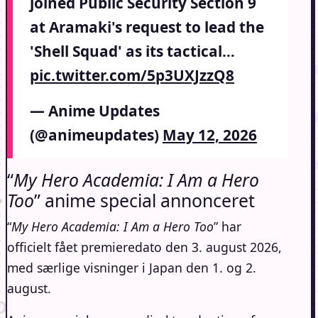
joined Public Security Section 9
at Aramaki's request to lead the
'Shell Squad' as its tactical…
pic.twitter.com/5p3UXJzzQ8
— Anime Updates
(@animeupdates)
May 12, 2026
“
My Hero Academia: I Am a Hero
Too
” anime special annonceret
“
My Hero Academia: I Am a Hero Too
” har
officielt fået premieredato den 3. august 2026,
med særlige visninger i Japan den 1. og 2.
august.