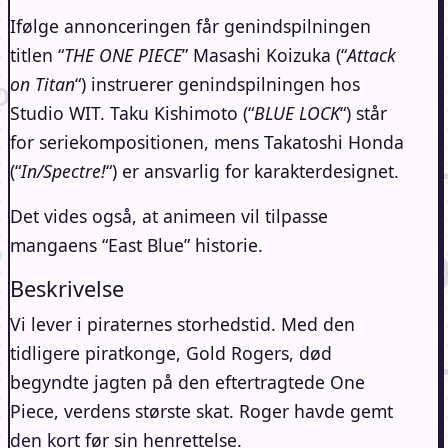
Ifølge annonceringen får genindspilningen
titlen “
THE ONE PIECE
” Masashi Koizuka (“
Attack
on Titan
“) instruerer genindspilningen hos
Studio WIT. Taku Kishimoto (“
BLUE LOCK
“) står
for seriekompositionen, mens Takatoshi Honda
(“
In/Spectre!
“) er ansvarlig for karakterdesignet.
Det vides også, at animeen vil tilpasse
mangaens “East Blue” historie.
Beskrivelse
Vi lever i piraternes storhedstid. Med den
tidligere piratkonge, Gold Rogers, død
begyndte jagten på den eftertragtede One
Piece, verdens største skat. Roger havde gemt
den kort før sin henrettelse.