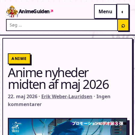
Gå til indhold
AnimeGuiden
↗
Menu
Søg på AnimeGuiden
⌕
ANIME
Anime nyheder
midten af maj 2026
22. maj 2026 ·
Erik Weber-Lauridsen
· Ingen
kommentarer