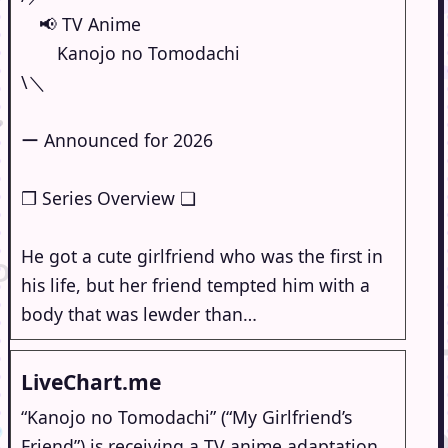
📢 TV Anime
Kanojo no Tomodachi
\＼
ー Announced for 2026
❒ Series Overview ❏
He got a cute girlfriend who was the first in
his life, but her friend tempted him with a
body that was lewder than…
LiveChart.me
“Kanojo no Tomodachi” (“My Girlfriend’s
Friend”) is receiving a TV anime adaptation