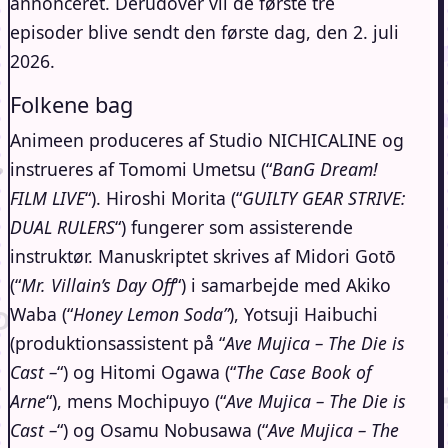
annonceret. Derudover vil de første tre
episoder blive sendt den første dag, den 2. juli
2026.
Folkene bag
Animeen produceres af Studio NICHICALINE og
instrueres af Tomomi Umetsu (“
BanG Dream!
FILM LIVE
“). Hiroshi Morita (“
GUILTY GEAR STRIVE:
DUAL RULERS
“) fungerer som assisterende
instruktør. Manuskriptet skrives af Midori Gotō
(“
Mr. Villain’s Day Off
“) i samarbejde med Akiko
Waba (“
Honey Lemon Soda”
), Yotsuji Haibuchi
(produktionsassistent på “
Ave Mujica – The Die is
Cast –
“) og Hitomi Ogawa (“
The Case Book of
Arne
“), mens Mochipuyo (“
Ave Mujica – The Die is
Cast –
“) og Osamu Nobusawa (“
Ave Mujica – The