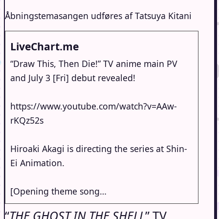
Åbningstemasangen udføres af Tatsuya Kitani
LiveChart.me
“Draw This, Then Die!” TV anime main PV
and July 3 [Fri] debut revealed!
https://www.youtube.com/watch?v=AAw-
rKQz52s
Hiroaki Akagi is directing the series at Shin-
Ei Animation.
[Opening theme song…
“
THE GHOST IN THE SHELL
” TV