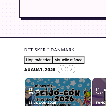
DET SKER I DANMARK
Hop måneder
Aktuelle måned
AUGUST, 2026
31
14
02
1
AUG
JUL
AUG
SEIJOCON 2026
FANC