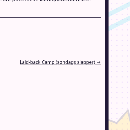
Laid-back Camp (søndags slapper) →