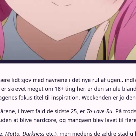
ære lidt sjov med navnene i det nye rul af ugen.. in
e er skrevet meget om 18+ ting her, er den smule bl
genes fokus titel til inspiration. Weekenden er jo de
rene, i hvert fald de sidste 25, er
To-Love-Ru
. På trod
den at blive hardcore, og mangaen blev lavet til flere
te,
Motto, Darkness
etc.), men medens de ældre stadig 