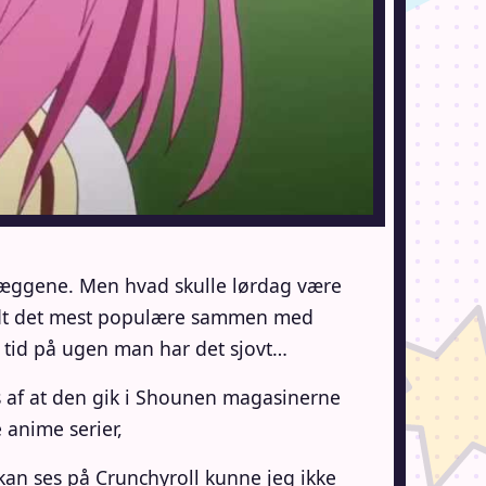
dlæggene. Men hvad skulle lørdag være
andt det mest populære sammen med
n tid på ugen man har det sjovt…
s af at den gik i Shounen magasinerne
 anime serier,
kan ses på
Crunchyroll
kunne jeg ikke