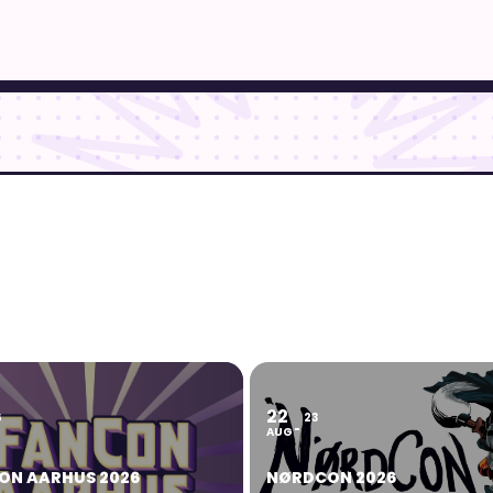
22
6
23
AUG
ON AARHUS 2026
NØRDCON 2026