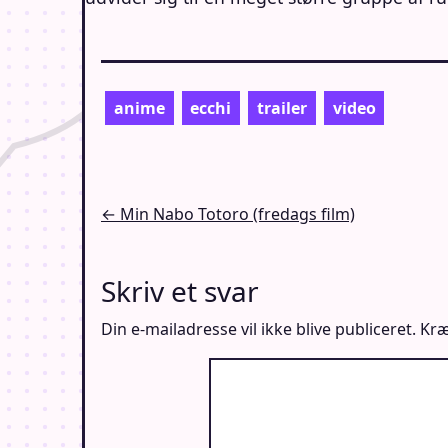
anime
ecchi
trailer
video
Indlægsnavigation
← Min Nabo Totoro (fredags film)
Skriv et svar
Din e-mailadresse vil ikke blive publiceret.
Kræ