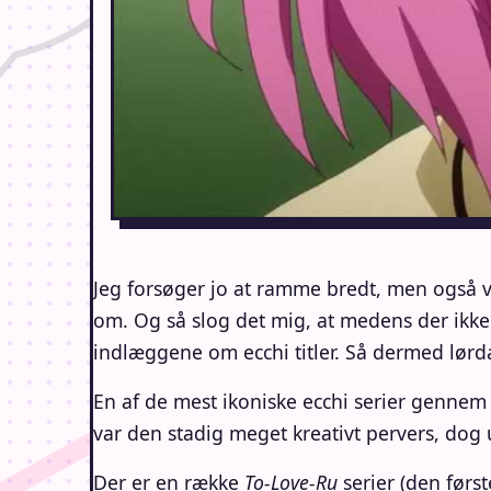
Jeg forsøger jo at ramme bredt, men også v
om. Og så slog det mig, at medens der ikk
indlæggene om ecchi titler. Så dermed lørda
En af de mest ikoniske ecchi serier gennem å
var den stadig meget kreativt pervers, dog u
Der er en række
To-Love-Ru
serier (den førs