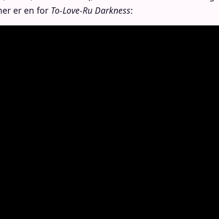
her er en for
To-Love-Ru Darkness
: