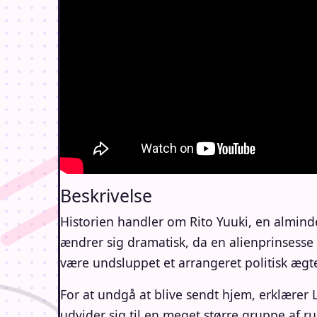
Beskrivelse
Historien handler om Rito Yuuki, en alminde
ændrer sig dramatisk, da en alienprinsesse 
være undsluppet et arrangeret politisk ægt
For at undgå at blive sendt hjem, erklærer L
udvider sig til en meget større gruppe af r