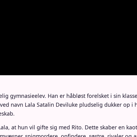
lig gymnasieelev. Han er håbløst forelsket i sin klas
ved navn Lala Satalin Deviluke pludselig dukker op i 
eskab.
ala, at hun vil gifte sig med Rito. Dette skaber en kao
umvæsner, snigmordere, opfindere, søstre, rivaler og a