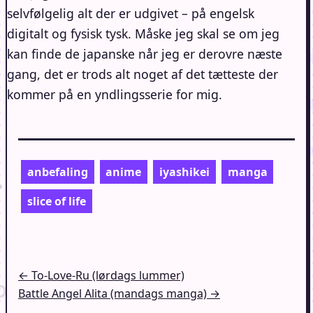
selvfølgelig alt der er udgivet – på engelsk
digitalt og fysisk tysk. Måske jeg skal se om jeg
kan finde de japanske når jeg er derovre næste
gang, det er trods alt noget af det tætteste der
kommer på en yndlingsserie for mig.
anbefaling
anime
iyashikei
manga
slice of life
Indlægsnavigation
← To-Love-Ru (lørdags lummer)
Battle Angel Alita (mandags manga) →