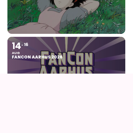
14
16
AUG
FANCON AARHUS 2026
14
AUG
AIODENSE – SOMMERFEST I FORMANDENS
SOMMERHUS