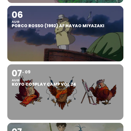
06
AUG
PORCO ROSSO (1992) AF HAYAO MIYAZAKI
07
09
AUG
KOYO COSPLAY CAMP VOL 24