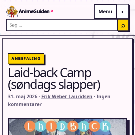
Gå til indhold
AnimeGuiden
↗
Menu
Søg på AnimeGuiden
⌕
ANBEFALING
Laid-back Camp
(søndags slapper)
31. maj 2026 ·
Erik Weber-Lauridsen
· Ingen
kommentarer