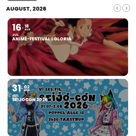
AUGUST, 2026
16
18
AUG
JUL
ANIMÉ-FESTIVAL I GLORIA
31
02
AUG
JUL
SEIJOCON 2026