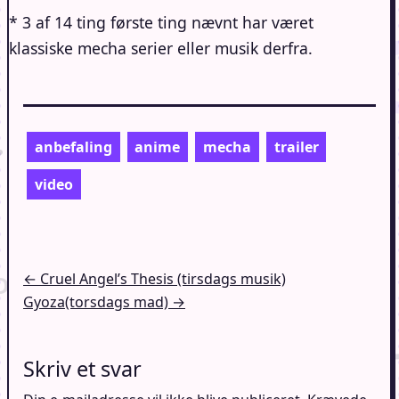
* 3 af 14 ting første ting nævnt har været
klassiske mecha serier eller musik derfra.
anbefaling
anime
mecha
trailer
video
Indlægsnavigation
← Cruel Angel’s Thesis (tirsdags musik)
Gyoza(torsdags mad) →
Skriv et svar