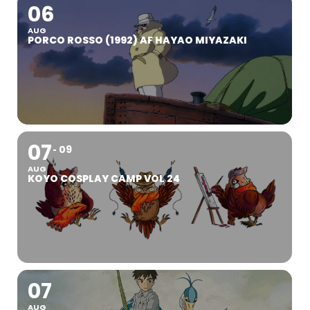
06
AUG
PORCO ROSSO (1992) AF HAYAO MIYAZAKI
07
09
AUG
KOYO COSPLAY CAMP VOL 24
07
AUG