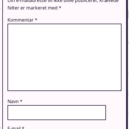
Din e-mailadresse vil ikke blive publiceret.
Krævede
felter er markeret med
*
Kommentar
*
Navn
*
E-mail
*