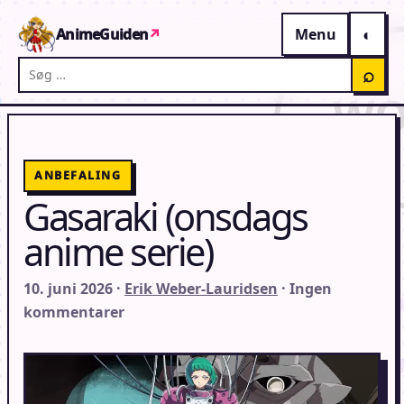
Gå til indhold
AnimeGuiden
↗
Menu
Søg på AnimeGuiden
⌕
ANBEFALING
Gasaraki (onsdags
anime serie)
10. juni 2026 ·
Erik Weber-Lauridsen
· Ingen
kommentarer