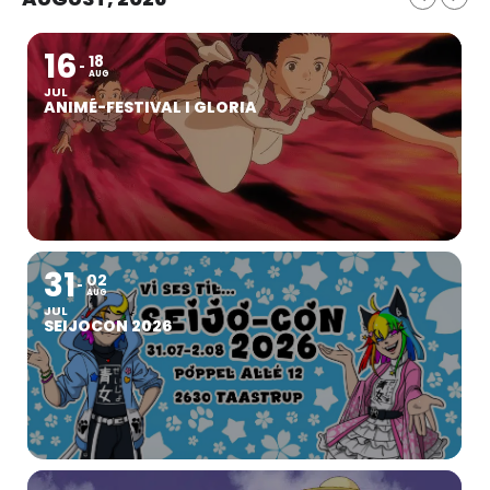
16
18
AUG
JUL
ANIMÉ-FESTIVAL I GLORIA
31
02
AUG
JUL
SEIJOCON 2026