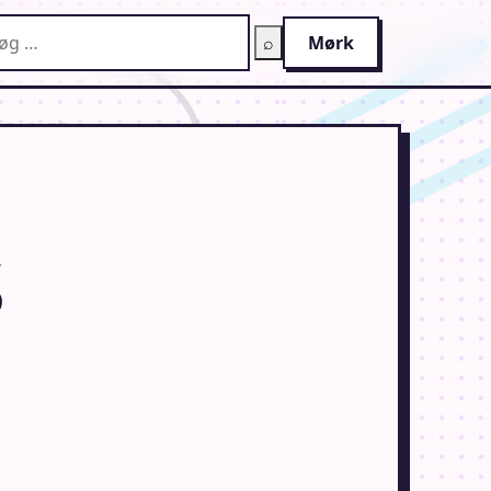
g på AnimeGuiden
⌕
Mørk
s