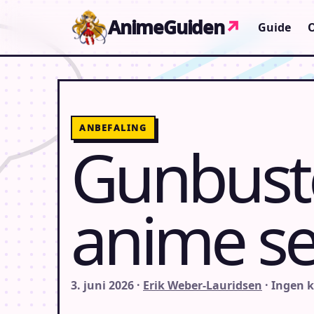
Gå til indhold
AnimeGuiden
↗
Guide
ANBEFALING
Gunbust
anime se
3. juni 2026 ·
Erik Weber-Lauridsen
· Ingen