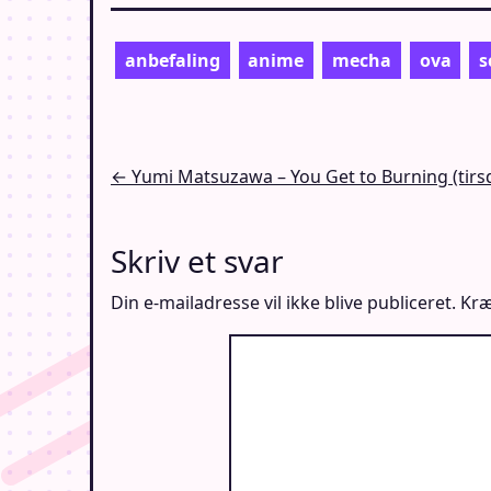
anbefaling
anime
mecha
ova
s
Indlægsnavigation
← Yumi Matsuzawa – You Get to Burning (tirs
Skriv et svar
Din e-mailadresse vil ikke blive publiceret.
Kræ