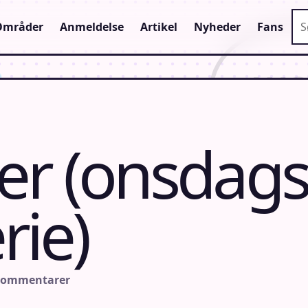
Sø
Områder
Anmeldelse
Artikel
Nyheder
Fans
er (onsdag
rie)
 kommentarer