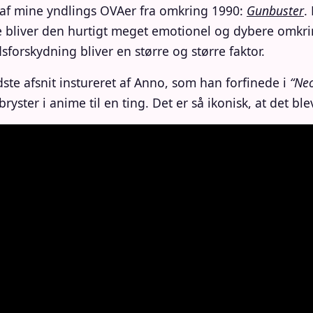
f mine yndlings OVAer fra omkring 1990:
Gunbuster
.
ie bliver den hurtigt meget emotionel og dybere omkr
orskydning bliver en større og større faktor.
ste afsnit instureret af Anno, som han forfinede i
“Ne
ster i anime til en ting. Det er så ikonisk, at det ble