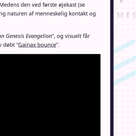
 Medens den ved første øjekast (se
ing naturen af menneskelig kontakt og
on Genesis Evangelion
“, og visuelt får
v døbt “
Gainax bounce
“.