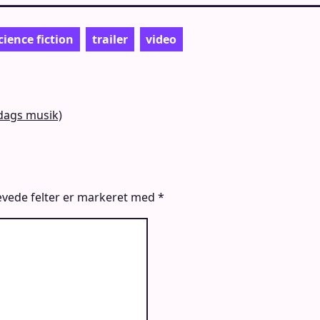
cience fiction
trailer
video
dags musik)
vede felter er markeret med
*