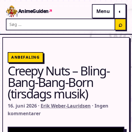
Gå til indhold
AnimeGuiden
↗
Menu
Søg på AnimeGuiden
⌕
ANBEFALING
Creepy Nuts – Bling-
Bang-Bang-Born
(tirsdags musik)
16. juni 2026 ·
Erik Weber-Lauridsen
· Ingen
kommentarer