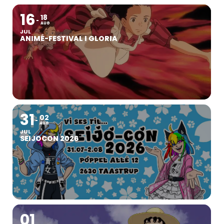
16
18
AUG
JUL
ANIMÉ-FESTIVAL I GLORIA
31
02
AUG
JUL
SEIJOCON 2026
01