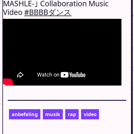
MASHLE-｣ Collaboration Music
Video
#BBBBダンス
anbefaling
musik
rap
video