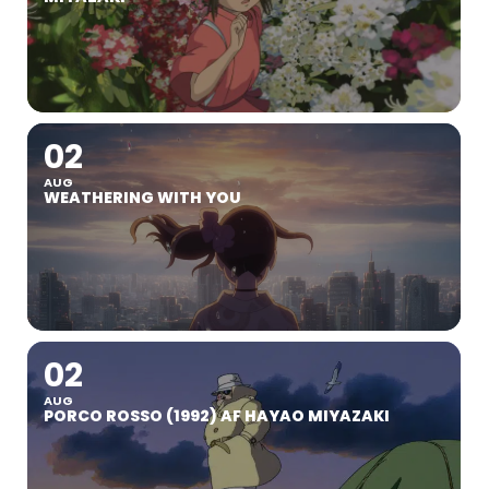
02
AUG
WEATHERING WITH YOU
02
AUG
PORCO ROSSO (1992) AF HAYAO MIYAZAKI