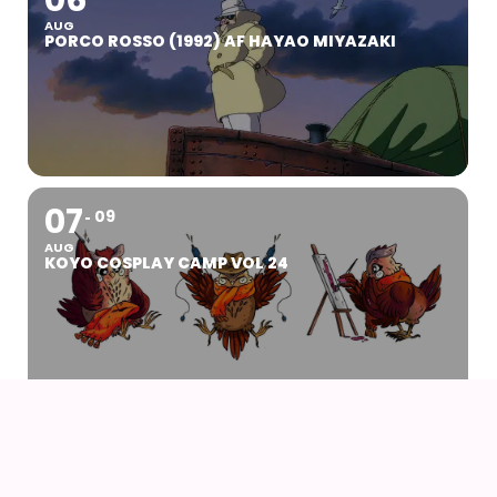
06
AUG
PORCO ROSSO (1992) AF HAYAO MIYAZAKI
07
09
AUG
KOYO COSPLAY CAMP VOL 24
07
AUG
DRENGEN OG HEJREN (2023) AF HAYAO