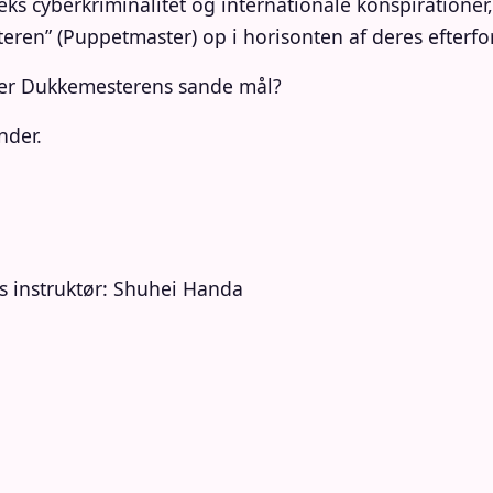
s cyberkriminalitet og internationale konspirationer, d
ren” (Puppetmaster) op i horisonten af ​​deres efterfo
 er Dukkemesterens sande mål?
nder.
s instruktør: Shuhei Handa