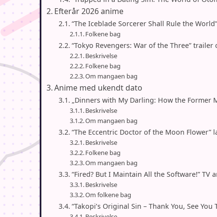
Efterår 2026 anime
“The Iceblade Sorcerer Shall Rule the Worl
Folkene bag
“Tokyo Revengers: War of the Three” trailer 
Beskrivelse
Folkene bag
Om mangaen bag
Anime med ukendt dato
„Dinners with My Darling: How the Former 
Beskrivelse
Om mangaen bag
“The Eccentric Doctor of the Moon Flower” l
Beskrivelse
Folkene bag
Om mangaen bag
“Fired? But I Maintain All the Software!” T
Beskrivelse
Om folkene bag
“Takopi’s Original Sin – Thank You, See Yo
Beskrivelse