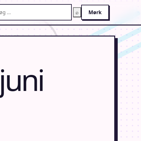
g på AnimeGuiden
⌕
Mørk
juni