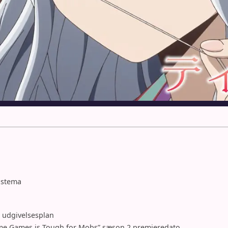
ngstema
 udgivelsesplan
ome Games is Tough for Mobs” sæson 2 premieredato