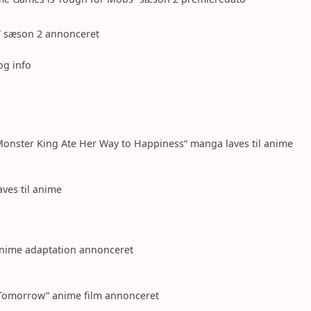
d” sæson 2 annonceret
og info
Monster King Ate Her Way to Happiness“ manga laves til anime
aves til anime
V anime adaptation annonceret
u Tomorrow” anime film annonceret