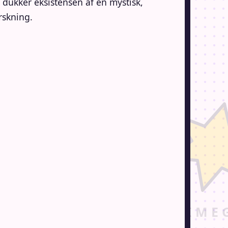
ukker eksistensen af ​​en mystisk,
rskning.