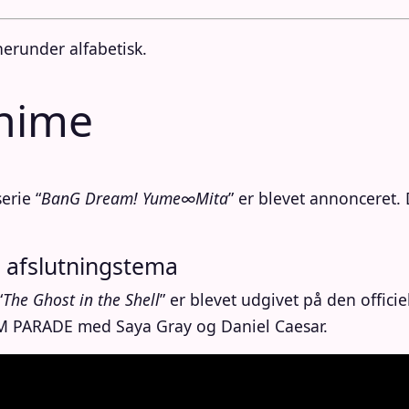
herunder alfabetisk.
nime
rie “
BanG Dream! Yume∞Mita
” er blevet annonceret. 
d afslutningstema
“
The Ghost in the Shell
” er blevet udgivet på den offic
M PARADE med Saya Gray og Daniel Caesar.