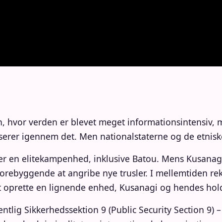
n, hvor verden er blevet meget informationsintensiv
lserer igennem det. Men nationalstaterne og de etnisk
 en elitekampenhed, inklusive Batou. Mens Kusanagi le
til forebyggende at angribe nye trusler. I mellemtiden 
at oprette en lignende enhed, Kusanagi og hendes hol
ig Sikkerhedssektion 9 (Public Security Section 9) –