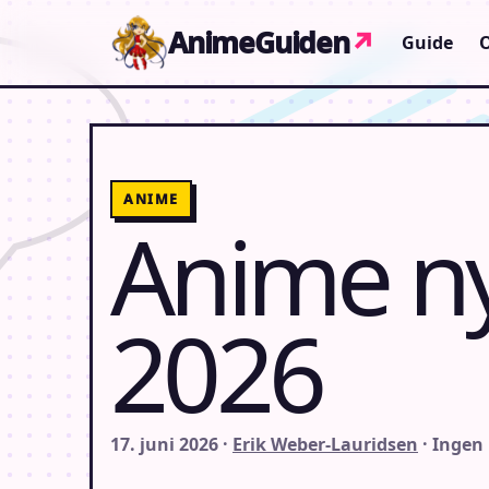
Gå til indhold
AnimeGuiden
↗
Guide
ANIME
Anime ny
2026
17. juni 2026 ·
Erik Weber-Lauridsen
· Ingen