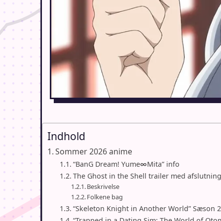
Indhold
Sommer 2026 anime
“BanG Dream! Yume∞Mita” info
The Ghost in the Shell trailer med afslutni
Beskrivelse
Folkene bag
“Skeleton Knight in Another World” Sæson 2
“Trapped in a Dating Sim: The World of Ot