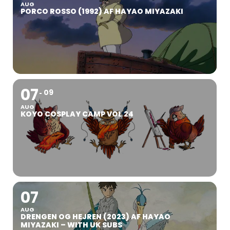
AUG
PORCO ROSSO (1992) AF HAYAO MIYAZAKI
07
09
AUG
KOYO COSPLAY CAMP VOL 24
07
AUG
DRENGEN OG HEJREN (2023) AF HAYAO
MIYAZAKI – WITH UK SUBS