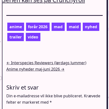
anime
forår 2026
mad
maid
nyhed
trailer
video
Indlægsnavigation
← Interspecies Reviewers (lørdags lummer)
Anime nyheder maj-juni 2026 →
Skriv et svar
Din e-mailadresse vil ikke blive publiceret.
Krævede
felter er markeret med
*