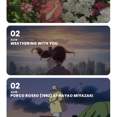
02
AUG
WEATHERING WITH YOU
02
AUG
PORCO ROSSO (1992) AF HAYAO MIYAZAKI