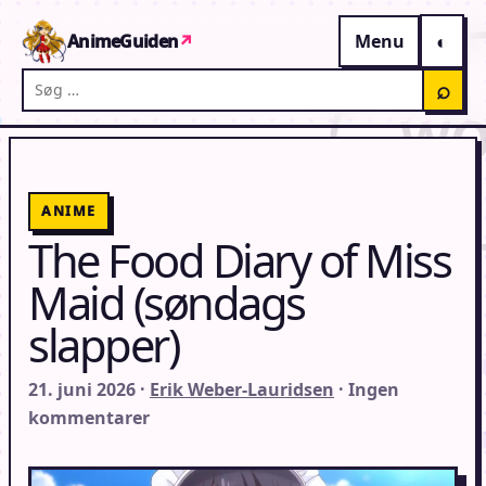
Gå til indhold
AnimeGuiden
↗
Menu
Søg på AnimeGuiden
⌕
ANIME
The Food Diary of Miss
Maid (søndags
slapper)
21. juni 2026 ·
Erik Weber-Lauridsen
· Ingen
kommentarer