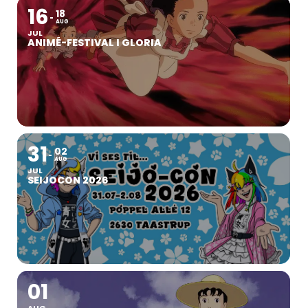
16
18
AUG
JUL
ANIMÉ-FESTIVAL I GLORIA
31
02
AUG
JUL
SEIJOCON 2026
01