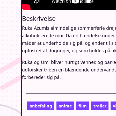
Beskrivelse
Ruka Azumis almindelige sommerferie dreje
alkoholiserede mor. Da en hændelse under t
måder at underholde sig på, og ender til si
opfostret af dugonger, og som holdes på a
Ruka og Umi bliver hurtigt venner, og parre
udforsker trioen en blændende undervandsv
forbereder sig på.
anbefaling
anime
film
trailer
v