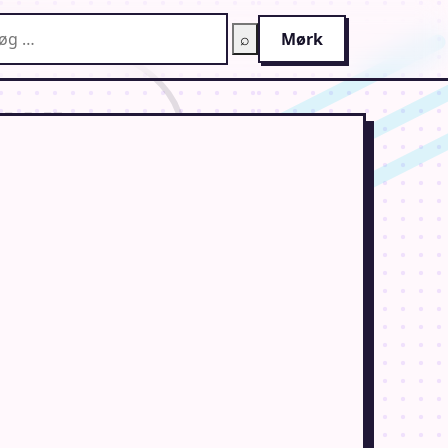
g på AnimeGuiden
⌕
Mørk