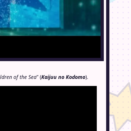
ldren of the Sea
” (
Kaijuu no Kodomo
).