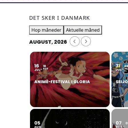
DET SKER I DANMARK
Hop måneder
Aktuelle måned
AUGUST, 2026
16
31
18
0
AUG
AU
JUL
JUL
ANIMÉ-FESTIVAL I GLORIA
SEIJ
05
07
0
AUG
AUG