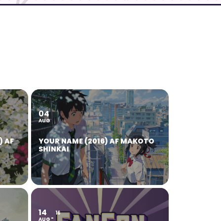
04
AUG
) AF
YOUR NAME (2016) AF MAKOTO
SHINKAI
14
16
AUG