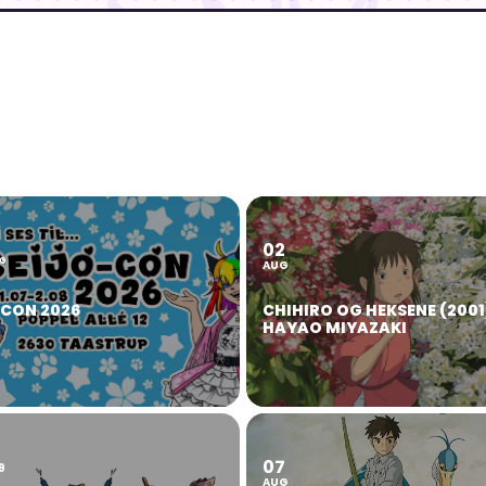
02
2
G
AUG
OCON 2026
CHIHIRO OG HEKSENE (2001
HAYAO MIYAZAKI
07
9
AUG