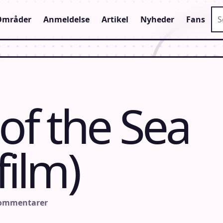
Sø
Områder
Anmeldelse
Artikel
Nyheder
Fans
of the Sea
film)
kommentarer