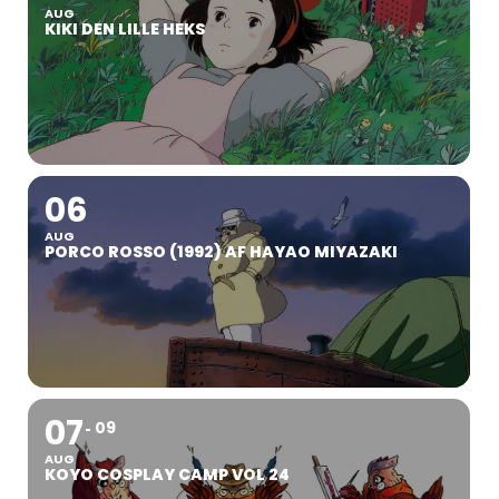
AUG
KIKI DEN LILLE HEKS
06
AUG
PORCO ROSSO (1992) AF HAYAO MIYAZAKI
07
09
AUG
KOYO COSPLAY CAMP VOL 24