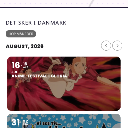
DET SKER I DANMARK
HOP MÅNEDER
AUGUST, 2026
16
18
AUG
JUL
ANIMÉ-FESTIVAL I GLORIA
31
02
AUG