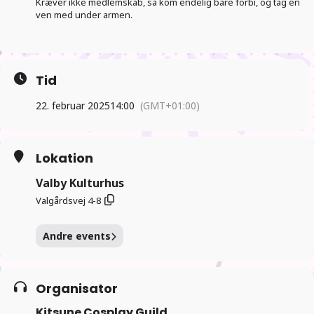
Kræver ikke medlemskab, så kom endelig bare forbi, og tag en
ven med under armen.
Tid
22. februar 2025
14:00
(GMT+01:00)
Lokation
Valby Kulturhus
Valgårdsvej 4-8
Andre events
Organisator
Kitsune Cosplay Guild