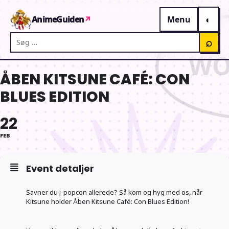
Gå til indhold
AnimeGuiden
↗
Menu
Søg på AnimeGuiden
⌕
ÅBEN KITSUNE CAFÉ: CON
BLUES EDITION
22
FEB
Event detaljer
Savner du j-popcon allerede? Så kom og hyg med os, når
Kitsune holder Åben Kitsune Café: Con Blues Edition!