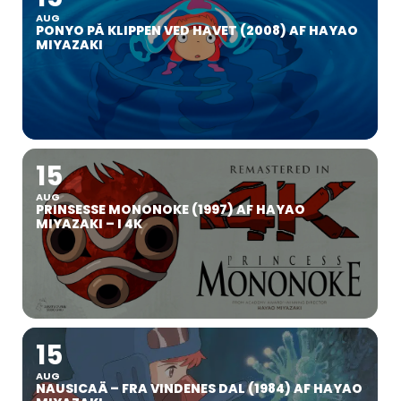
AUG
PONYO PÅ KLIPPEN VED HAVET (2008) AF HAYAO
MIYAZAKI
15
AUG
PRINSESSE MONONOKE (1997) AF HAYAO
MIYAZAKI – I 4K
15
AUG
NAUSICAÄ – FRA VINDENES DAL (1984) AF HAYAO