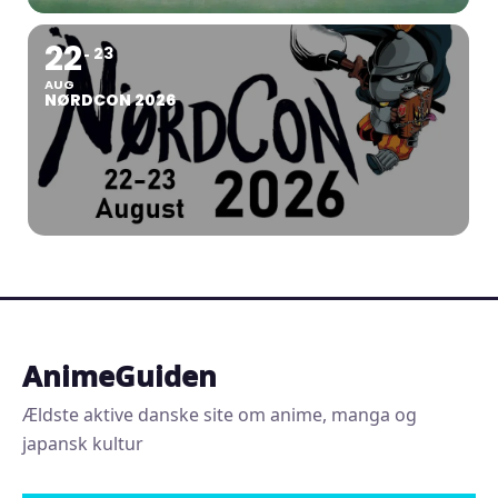
22
23
AUG
NØRDCON 2026
AnimeGuiden
Ældste aktive danske site om anime, manga og
japansk kultur