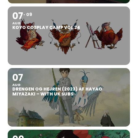
07
09
AUG
KOYO COSPLAY CAMP VOL 24
07
AUG
DRENGEN OG HEJREN (2023) AF HAYAO
MIYAZAKI – WITH UK SUBS