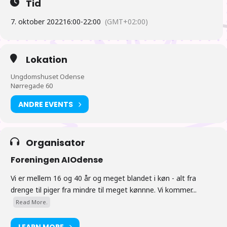
Tid
sammen omkring klokken 17 (hentning, spisning ved
tilbagekomst).
7. oktober 2022
16:00
-
22:00
(GMT+02:00)
18:00 Nyheder fra Japan. Vi satser på at der er “nyheder fra
Japan” klokken 18 (eller kort derefter) afholdt af et
bestyrelsesmedlem hvis muligt.
Lokation
19:00 Yokai Foredrag
Ungdomshuset Odense
Nørregade 60
Tiderne er vejledende
ANDRE EVENTS
Organisator
Foreningen AIOdense
Vi er mellem 16 og 40 år og meget blandet i køn - alt fra
drenge til piger fra mindre til meget kønnne. Vi kommer...
Read More.
LEARN MORE