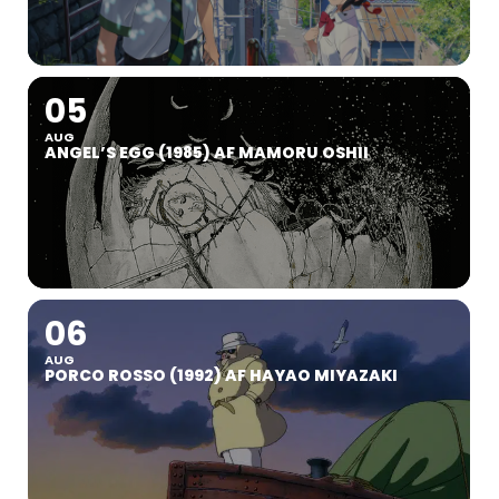
05
AUG
ANGEL’S EGG (1985) AF MAMORU OSHII
06
AUG
PORCO ROSSO (1992) AF HAYAO MIYAZAKI