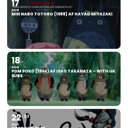
17
AUG
MIN NABO TOTORO (1988) AF HAYAO MIYAZAKI
18
AUG
POM POKO (1994) AF ISAO TAKAHATA – WITH UK
SUBS
22
23
AUG