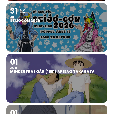
31
02
AUG
JUL
SEIJOCON 2026
01
AUG
MINDER FRA I GÅR (1991) AF ISAO TAKAHATA
01