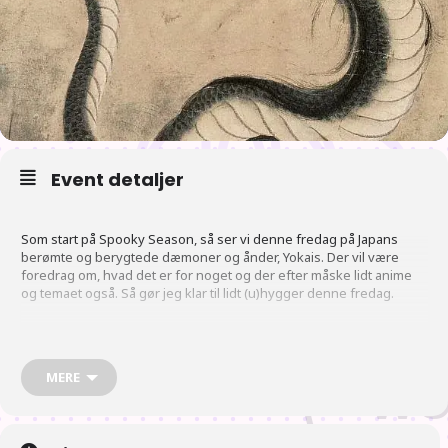
Event detaljer
Som start på Spooky Season, så ser vi denne fredag på Japans
berømte og berygtede dæmoner og ånder, Yokais. Der vil være
foredrag om, hvad det er for noget og der efter måske lidt anime
og temaet også. Så gør jeg klar til lidt (u)hygger denne fredag.
Plan
MERE
16:00 Der åbnes
17:00 Der gås efter mad. Vi håber flest vil hente mad og spise