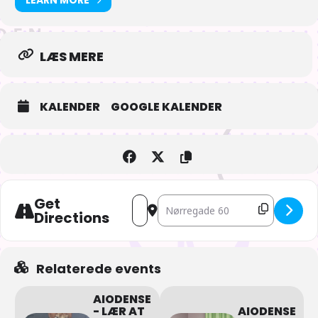
LÆS MERE
KALENDER
GOOGLE KALENDER
Get
Address - AIOdense – Yokai [Irla87iso]
Destination Address - AIOdense – Y
Directions
Relaterede events
AIODENSE
- LÆR AT
AIODENSE