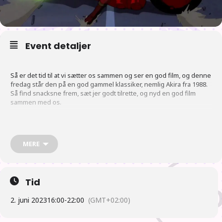
Event detaljer
Så er det tid til at vi sætter os sammen og ser en god film, og denne
fredag står den på en god gammel klassiker, nemlig Akira fra 1988.
Så find snacksne frem, sæt jer godt tilrette, og nyd en god film
sammen med os.
Vi gør opmærksomme på, at filmen har en alders bedømmelse på
16 år.
MERE
P
lan
Tid
2. juni 2023
16:00
-
22:00
(GMT+02:00)
16:00 Der åbnes