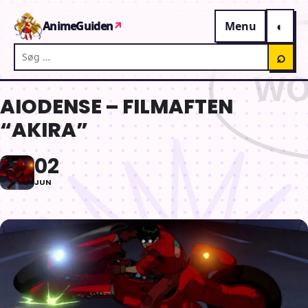
Gå til indhold
AnimeGuiden
↗
Menu
Søg på AnimeGuiden
⌕
AIODENSE – FILMAFTEN
“AKIRA”
02
JUN