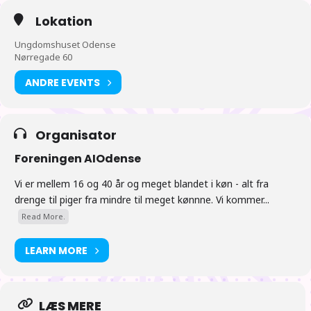
17:00 Der gås efter mad. og spisning ved tilbagekomst.
Lokation
Ungdomshuset Odense
18:00 Nyheder fra Japan, med kommende animer, figurer og
Nørregade 60
hvad der ellers rør sig der over.
ANDRE EVENTS
Eventet afholdes umiddelbart efter nyhederne.
Organisator
Foreningen AIOdense
Tiderne er vejledende
Vi er mellem 16 og 40 år og meget blandet i køn - alt fra
drenge til piger fra mindre til meget kønnne. Vi kommer...
Read More.
LEARN MORE
LÆS MERE