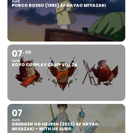
AUG
PORCO ROSSO (1992) AF HAYAO MIYAZAKI
07
09
AUG
KOYO COSPLAY CAMP VOL 24
07
AUG
DRENGEN OG HEJREN (2023) AF HAYAO
MIYAZAKI – WITH UK SUBS