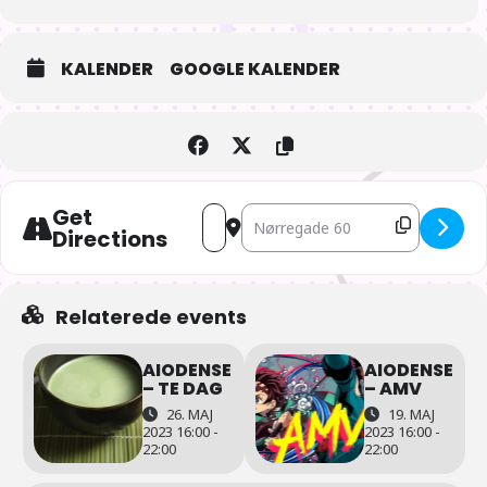
KALENDER
GOOGLE KALENDER
Get
Address - AIOdense – Filmaften “Akira
Destination Address - AIOdense – 
Directions
Relaterede events
AIODENSE
AIODENSE
– TE DAG
– AMV
26. MAJ
19. MAJ
2023 16:00 -
2023 16:00 -
22:00
22:00