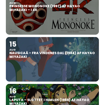
AUG
PRINSESSE MONONOKE (1997) AF HAYAO
MIYAZAKI – I 4K
15
AUG
NAUSICAÄ – FRA VINDENES DAL (1984) AF HAYAO
MIYAZAKI
16
AUG
LAPUTA – SLOTTET I HIMLEN (1986) AF HAYAO
MIYAZAKI