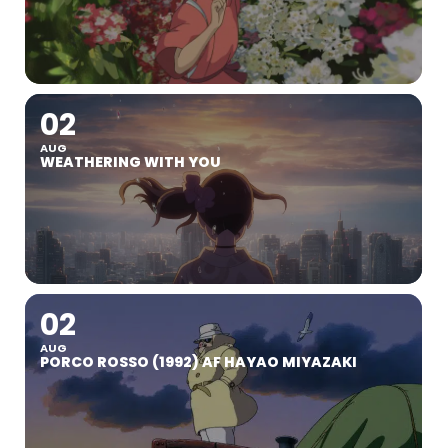
02
AUG
WEATHERING WITH YOU
02
AUG
PORCO ROSSO (1992) AF HAYAO MIYAZAKI