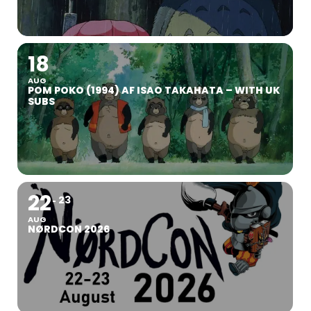
18
AUG
POM POKO (1994) AF ISAO TAKAHATA – WITH UK
SUBS
22
23
AUG
NØRDCON 2026