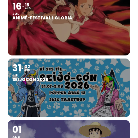
16
18
AUG
JUL
ANIMÉ-FESTIVAL I GLORIA
31
02
AUG
JUL
SEIJOCON 2026
01
AUG