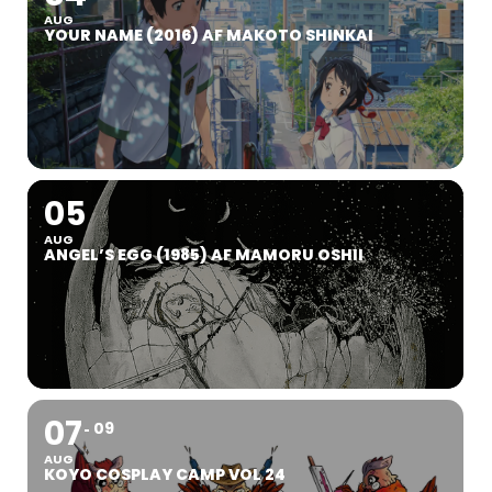
AUG
YOUR NAME (2016) AF MAKOTO SHINKAI
05
AUG
ANGEL’S EGG (1985) AF MAMORU OSHII
07
09
AUG
KOYO COSPLAY CAMP VOL 24