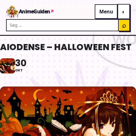
Gå til indhold
AnimeGuiden
↗
Menu
Søg på AnimeGuiden
⌕
AIODENSE – HALLOWEEN FEST
30
OKT