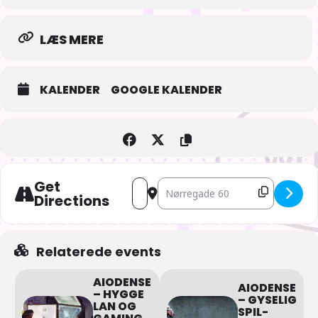
LÆS MERE
KALENDER
GOOGLE KALENDER
Get
Address - AIOdense – Halloween fest [J
Destination Address - AIOdense –
Directions
Relaterede events
AIODENSE
AIODENSE
– HYGGE
– GYSELIG
LAN OG
SPIL-