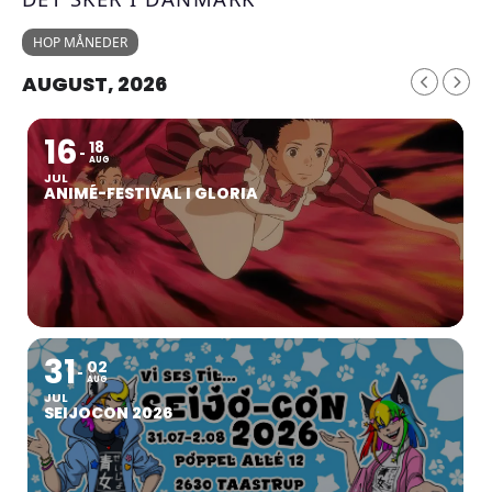
HOP MÅNEDER
AUGUST, 2026
16
18
AUG
JUL
ANIMÉ-FESTIVAL I GLORIA
31
02
AUG
JUL
SEIJOCON 2026