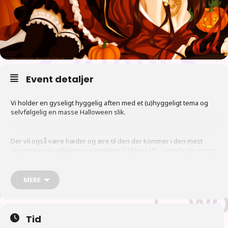
Event detaljer
Vi holder en gyseligt hyggelig aften med et (u)hyggeligt tema og
selvfølgelig en masse Halloween slik.
Der vil også være hæder og ære til den der kommer i den mest
skræmmende udklædning (omkring klokken 19) – men husk at man
skal have tøj på selvom det modsatte ville være skræmmende i
visse tilfælde (og kropsbehåring tæller ikke som varulv).
MERE
Som normalt er der nyheder omkring klokken 18.
Tid