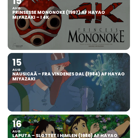
15
AUG
PRINSESSE MONONOKE (1997) AF HAYAO
MIYAZAKI – I 4K
15
AUG
NAUSICAÄ – FRA VINDENES DAL (1984) AF HAYAO
MIYAZAKI
16
AUG
LAPUTA – SLOTTET I HIMLEN (1986) AF HAYAO