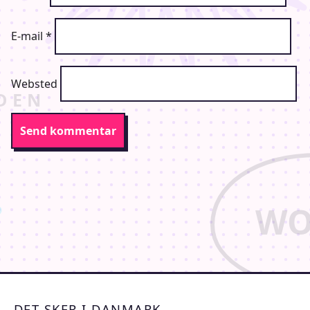
E-mail
*
Websted
DET SKER I DANMARK