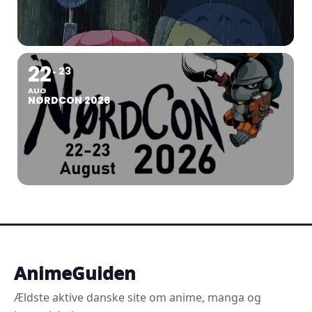
22
23
AUG
NØRDCON 2026
AnimeGuiden
Ældste aktive danske site om anime, manga og