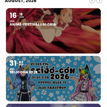
AUGUST, 2026
16
18
AUG
JUL
ANIMÉ-FESTIVAL I GLORIA
31
02
AUG
JUL
SEIJOCON 2026