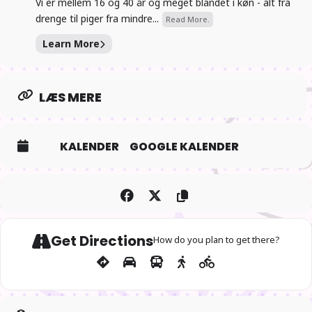
Vi er mellem 16 og 40 år og meget blandet i køn - alt fra
drenge til piger fra mindre...
Read More.
18:00 Generalforsamling
Learn More
Vi forsætter med at se anime eller andet.
LÆS MERE
KALENDER
GOOGLE KALENDER
Get Directions
How do you plan to get there?