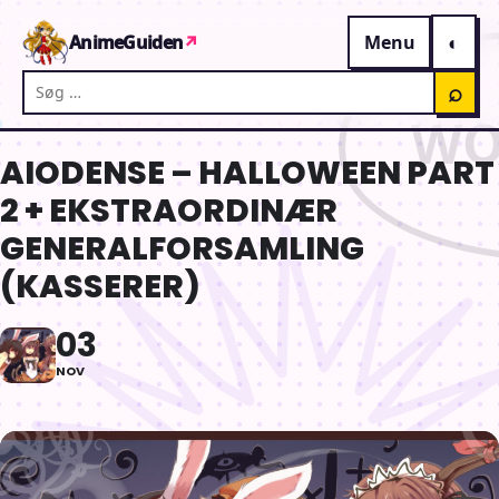
Gå til indhold
AnimeGuiden
↗
Menu
Søg på AnimeGuiden
⌕
AIODENSE – HALLOWEEN PART
2 + EKSTRAORDINÆR
GENERALFORSAMLING
(KASSERER)
03
NOV