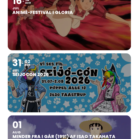
16
AUG
JUL
ANIMÉ-FESTIVAL I GLORIA
31
02
AUG
JUL
SEIJOCON 2026
01
AUG
MINDER FRA I GÅR (1991) AF ISAO TAKAHATA