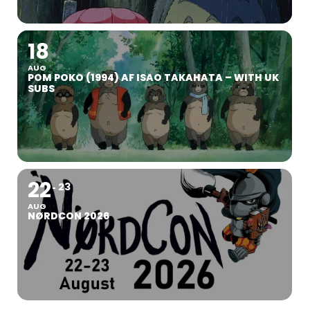
18
AUG
POM POKO (1994) AF ISAO TAKAHATA – WITH UK
SUBS
22
23
AUG
NØRDCON 2026