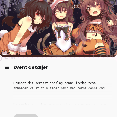
Event detaljer
Grundet det seriøst indslag denne fredag tema 
frabeder 
vi at folk tager børn med forbi denne dag
Denne fredag fortsætter vi med uhygge – og hvad er mere
voksenskræmmende end tale om fremtiden og ansvar til en
generalforsamling. Vi skal som minimum have fundet en ny