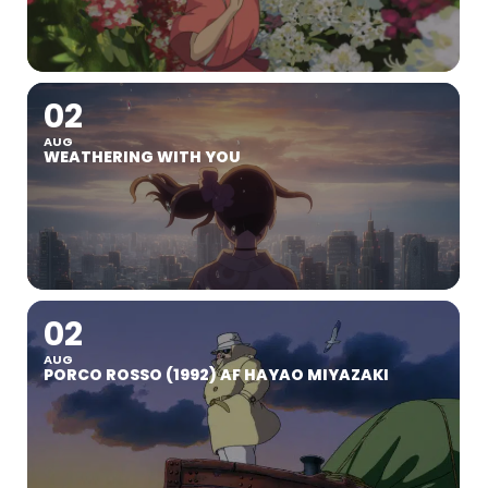
02
AUG
WEATHERING WITH YOU
02
AUG
PORCO ROSSO (1992) AF HAYAO MIYAZAKI