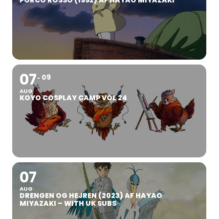
PORCO ROSSO (1992) AF HAYAO MIYAZAKI
07
09
AUG
KOYO COSPLAY CAMP VOL 24
07
AUG
DRENGEN OG HEJREN (2023) AF HAYAO
MIYAZAKI – WITH UK SUBS