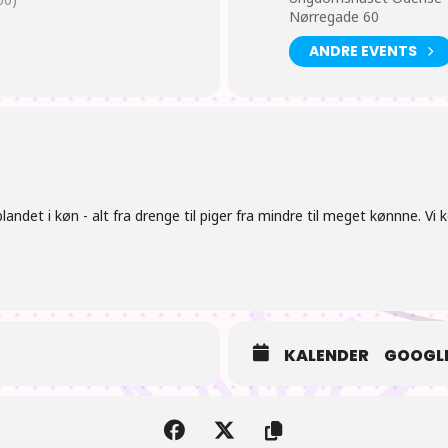
Nørregade 60
ANDRE EVENTS
older juleferie.
andet i køn - alt fra drenge til piger fra mindre til meget kønnne. Vi 
KALENDER
GOOGLE