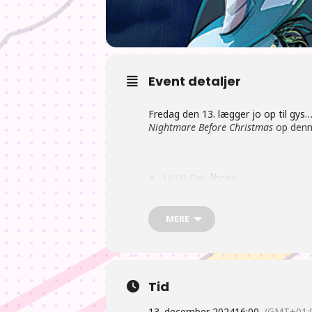
Event detaljer
Fredag den 13. lægger jo op til gys…
Nightmare Before Christmas
op denn
16:00 Der åbnes.
17:00 Der gås efter mad. og spis
MERE
18:00 Nyheder fra Japan, med kom
Tid
Filmen sættes på efter nyheder
13. december 2024
16:00
(GMT+01: