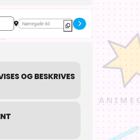
Destination Address - AIOdense - Jule-gys [xd16Wnlyi]
VISES OG BESKRIVES
ANT