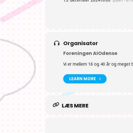
Det er sidste fredag før foreningen h
Organisator
Foreningen AIOdense
Vi er mellem 16 og 40 år og meget bl
LEARN MORE
LÆS MERE