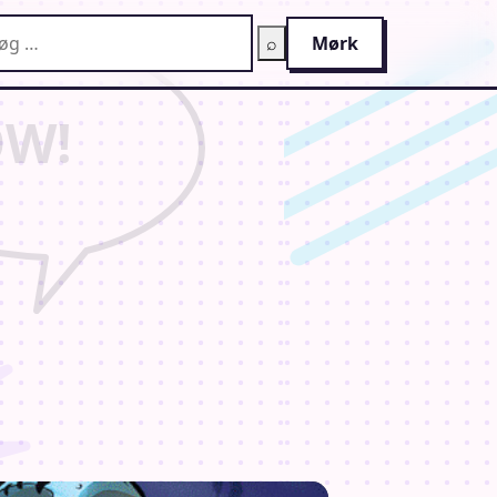
g på AnimeGuiden
⌕
Mørk