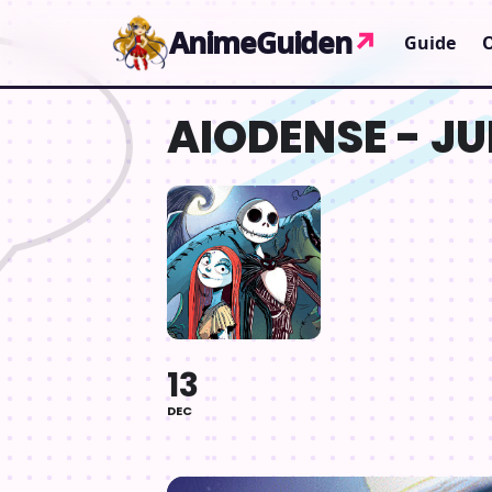
Gå til indhold
AnimeGuiden
↗
Guide
AIODENSE - J
13
DEC