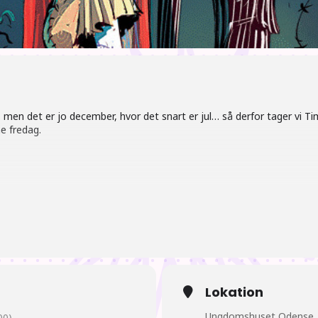
 men det er jo december, hvor det snart er jul… så derfor tager vi T
e fredag.
ning ved tilbagekomst.
mende animer, figurer og hvad der ellers rør sig der over.
Lokation
ne
Ungdomshuset Odense
00)