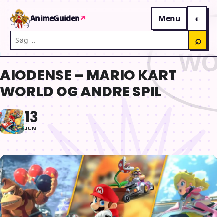
Gå til indhold
AnimeGuiden
↗
Menu
Søg på AnimeGuiden
⌕
AIODENSE – MARIO KART
WORLD OG ANDRE SPIL
13
JUN