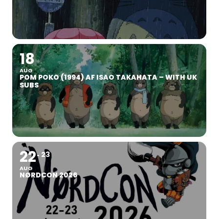
18
AUG
POM POKO (1994) AF ISAO TAKAHATA – WITH UK
SUBS
22
23
AUG
NØRDCON 2026