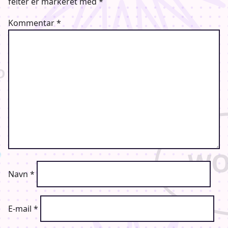
felter er markeret med
*
Kommentar
*
Navn
*
E-mail
*