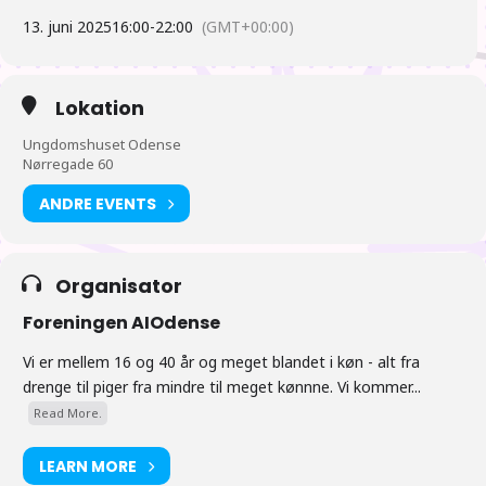
sammen omkring klokken 17 (hentning, spisning ved
tilbagekomst).
13. juni 2025
16:00
-
22:00
(GMT+00:00)
18:00 Nyheder fra Japan. Vi satser på at der er “nyheder fra
Lokation
Japan” klokken 18 (eller kort derefter) afholdt af et
bestyrelsesmedlem hvis muligt.
Ungdomshuset Odense
Nørregade 60
ANDRE EVENTS
Der vil blive ræset hele aftenen kun afbrudt af nyheder fra Japan.
Tiderne er vejledende
Organisator
Foreningen AIOdense
Vi er mellem 16 og 40 år og meget blandet i køn - alt fra
drenge til piger fra mindre til meget kønnne. Vi kommer...
Read More.
LEARN MORE