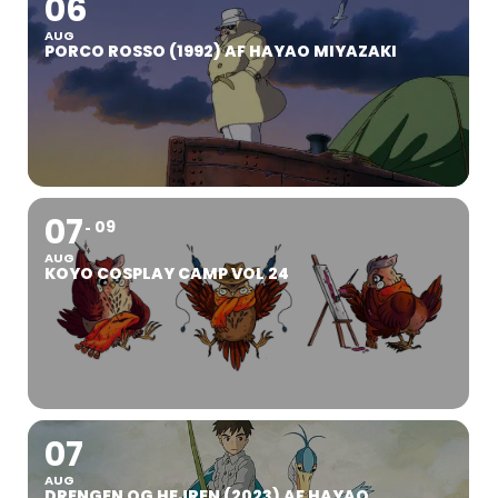
06
AUG
PORCO ROSSO (1992) AF HAYAO MIYAZAKI
07
09
AUG
KOYO COSPLAY CAMP VOL 24
07
AUG
DRENGEN OG HEJREN (2023) AF HAYAO