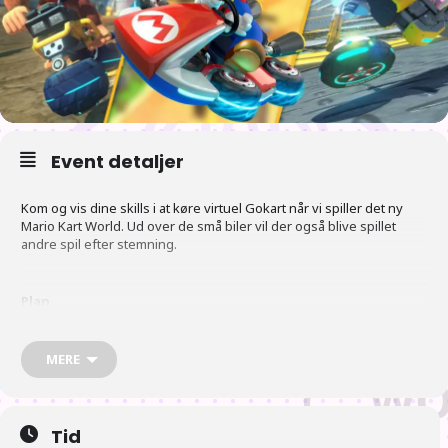
Event detaljer
Kom og vis dine skills i at køre virtuel Gokart når vi spiller det ny
Mario Kart World. Ud over de små biler vil der også blive spillet
andre spil efter stemning.
Plan
MERE
16:00 Der åbnes
17:00 Der gås efter mad. Vi håber flest vil hente mad og spise
Tid