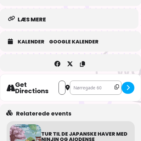
LÆS MERE
KALENDER
GOOGLE KALENDER
Get
Address - AIOdense – Mario Kart World
Destination Address - AIOdense –
Directions
Relaterede events
TUR TIL DE JAPANSKE HAVER MED
NINJIN OG AIODENSE