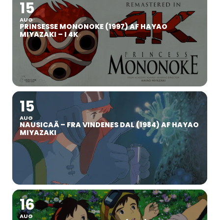
15
AUG
PRINSESSE MONONOKE (1997) AF HAYAO
MIYAZAKI – I 4K
15
AUG
NAUSICAÄ – FRA VINDENES DAL (1984) AF HAYAO
MIYAZAKI
16
AUG