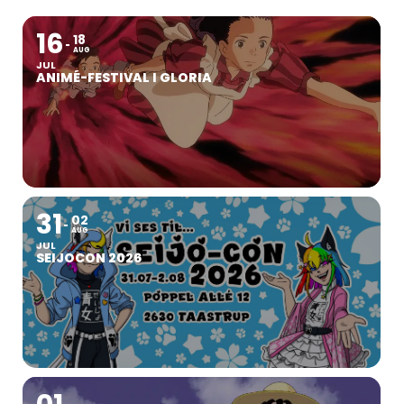
16
18
AUG
JUL
ANIMÉ-FESTIVAL I GLORIA
31
02
AUG
JUL
SEIJOCON 2026