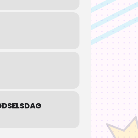
FØDSELSDAG