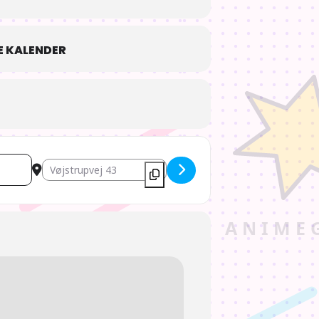
 KALENDER
Destination Address - AIOdense – Tur til de Japanske Have