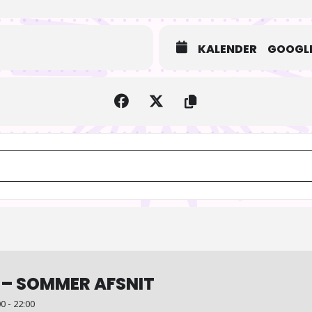
KALENDER
GOOGLE
AIOdense – Tur til de Japanske Haver [xCkPY5l4j]
 – SOMMER AFSNIT
0 - 22:00