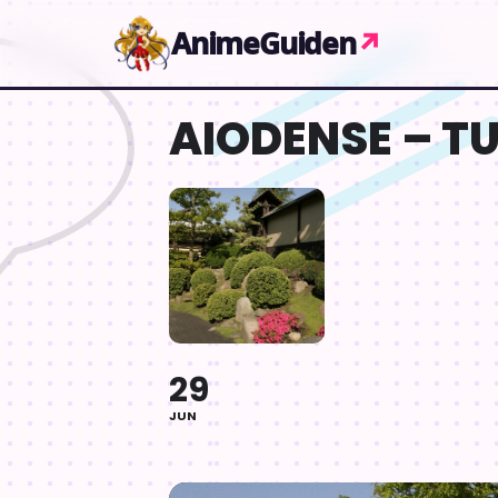
Gå til indhold
AnimeGuiden
↗
AIODENSE – TU
29
JUN