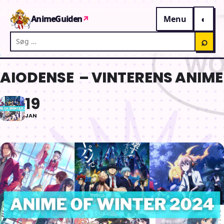
Gå til indhold
AnimeGuiden
↗
Menu
Søg på AnimeGuiden
⌕
AIODENSE – VINTERENS ANIME
19
JAN