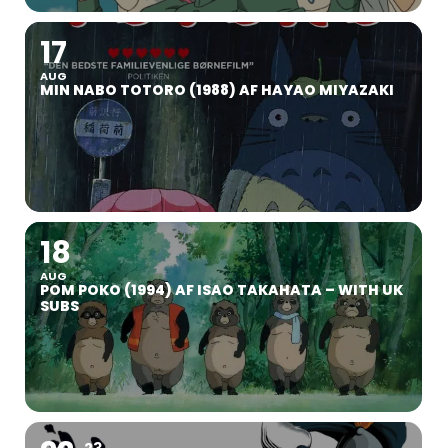
17
AUG
MIN NABO TOTORO (1988) AF HAYAO MIYAZAKI
18
AUG
POM POKO (1994) AF ISAO TAKAHATA – WITH UK
SUBS
23