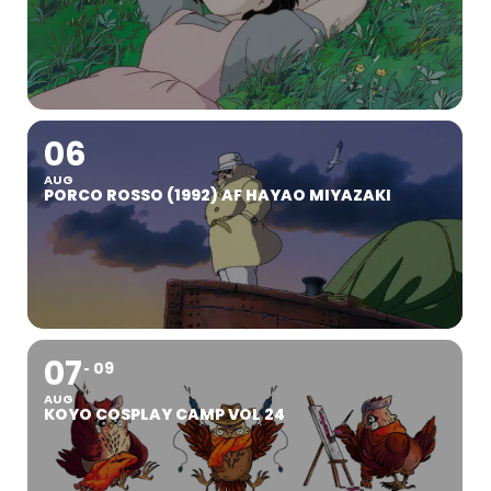
06
AUG
PORCO ROSSO (1992) AF HAYAO MIYAZAKI
07
09
AUG
KOYO COSPLAY CAMP VOL 24