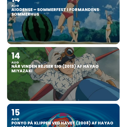
AUG
AIODENSE – SOMMERFEST I FORMANDENS
SOMMERHUS
14
AUG
NÅR VINDEN REJSER SIG (2013) AF HAYAO
MIYAZAKI
15
AUG
PONYO PÅ KLIPPEN VED HAVET (2008) AF HAYAO