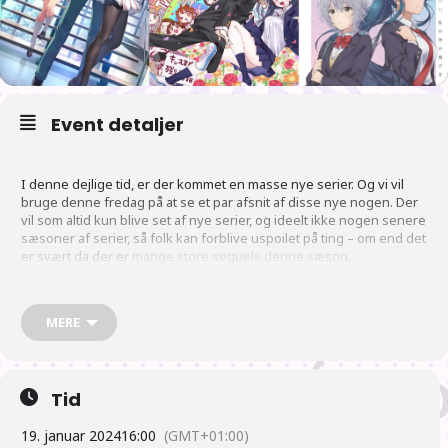
Event detaljer
I denne dejlige tid, er der kommet en masse nye serier. Og vi vil
bruge denne fredag på at se et par afsnit af disse nye nogen. Der
vil som altid kun blive set af nye serier, og ideelt ikke nogen senere
sæsoner af serier, så folk kan forblive uspoilet på ting – om end det
er svært da der er
mange store sequels denne sæson
.
Plan
MERE
16:00 Der åbnes og vi begynder at se anime.
Tid
19. januar 2024
16:00
(GMT+01:00)
17:00 Der gås efter mad. Vi håber flest vil hente mad og spise