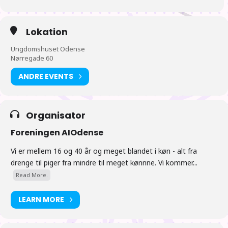
sammen omkring klokken 17 (hentning, spisning ved
tilbagekomst).
Lokation
18:00 Nyheder fra Japan. Vi satser på at der er “nyheder fra
Ungdomshuset Odense
Japan” klokken 18 (eller kort derefter) afholdt af et
Nørregade 60
bestyrelsesmedlem hvis muligt.
ANDRE EVENTS
19:00 Der ses anime videre
Organisator
Foreningen AIOdense
Tiderne er vejledende
Vi er mellem 16 og 40 år og meget blandet i køn - alt fra
drenge til piger fra mindre til meget kønnne. Vi kommer...
Read More.
LEARN MORE