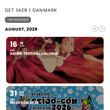
DET SKER I DANMARK
HOP MÅNEDER
AUGUST, 2026
16
18
AUG
JUL
ANIMÉ-FESTIVAL I GLORIA
31
02
AUG
JUL
SEIJOCON 2026