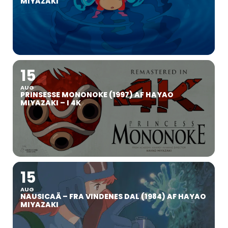
MIYAZAKI
15
AUG
PRINSESSE MONONOKE (1997) AF HAYAO
MIYAZAKI – I 4K
15
AUG
NAUSICAÄ – FRA VINDENES DAL (1984) AF HAYAO
MIYAZAKI