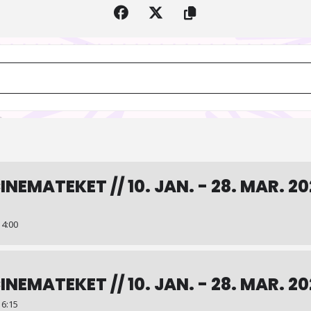
Anime // Cinemateket // 10. jan. - 28. mar. 2026 | Spøgelseskatten A
INEMATEKET // 10. JAN. - 28. MAR. 20
4:00
INEMATEKET // 10. JAN. - 28. MAR. 202
6:15