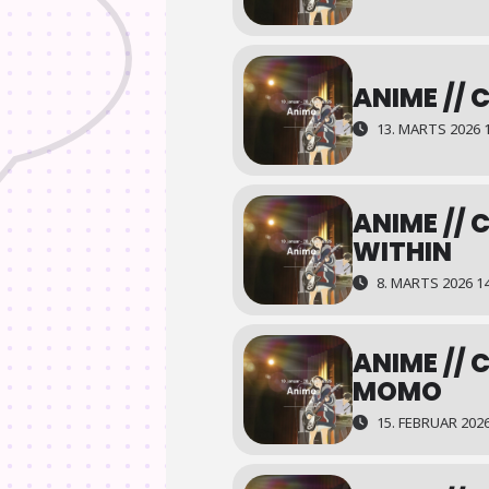
Tirsdag den 10. februar
16.45: Spøgelseskatten Anzu
ANIME // C
Søndag den 15. februar
13. MARTS 2026 1
14.00: Brevet til Momo
Lørdag den 7. marts
ANIME // 
16.30: Spøgelseskatten Anzu
WITHIN
8. MARTS 2026 14
Søndag den 8. marts
14.30: The Colors Within
ANIME // C
Fredag den 13. marts
MOMO
16.30: Belle
15. FEBRUAR 2026
Torsdag den 26. marts
16.15: Belle