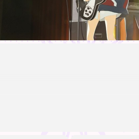
d pop og vilde virale syner