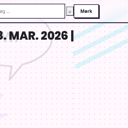
g på AnimeGuiden
⌕
Mørk
. MAR. 2026 |