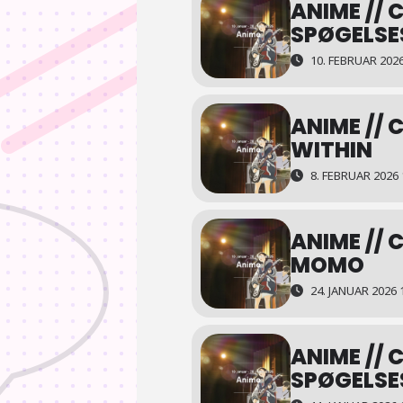
ANIME // C
SPØGELSE
Lørdag den 28. marts
10. FEBRUAR 2026
14.00: Brevet til Momo
————————————
ANIME // 
PRAKTISK INFORMATION
WITHIN
————————————
8. FEBRUAR 2026 
Sted: Cinemateket, Gothersgade 55
Tid: 10. januar – 28. marts
ANIME // C
MOMO
Ordinær billetpris: 95 kr. (dog 65 
Billetbestilling på tlf. 33 74 34 12 ell
24. JANUAR 2026 
Læs mere om Cinemateket og medl
ANIME // C
SPØGELSE