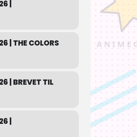
26 |
026 | THE COLORS
26 | BREVET TIL
 Cinemateket // 10. jan. – 28. mar. 2026
26 |