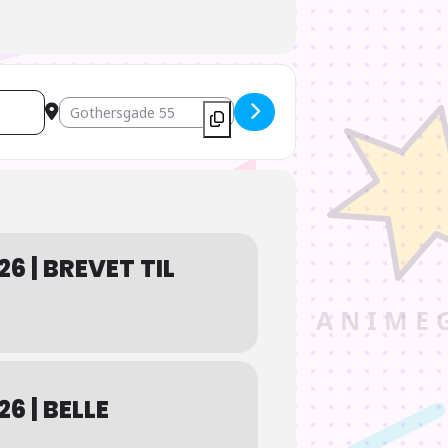
nzu [692peADtv]
Destination Address - Anime // Cinemateket // 10. jan. - 2
26 | BREVET TIL
6 | BELLE