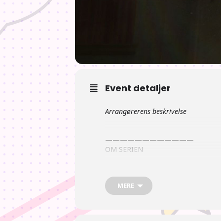
Event detaljer
Arrangørerens beskrivelse
————————————
OM SERIEN
————————————
MERE
Anime
Udødelige katte, gakkede guder, sprø