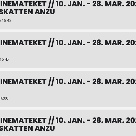
INEMATEKET // 10. JAN. - 28. MAR. 20
SKATTEN ANZU
 16:45
CINEMATEKET // 10. JAN. - 28. MAR. 2
16:45
, Kbh K
INEMATEKET // 10. JAN. - 28. MAR. 20
kr. for Cinematekets medlemmer). Særpris på udvalgte arrangementer
er
https://www.dfi.dk/cinemat…/biograf/filmserier/serie/28817
16:00
emsfordele på:
https://www.dfi.dk/cinemateket/medlemmer
Anime //
INEMATEKET // 10. JAN. - 28. MAR. 20
SKATTEN ANZU